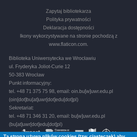
Zapytaj bibliotekarza
Polityka prywatności
Deklaracja dostępności
Ikony wykorzystywane na stronie pochodzą z
www.flaticon.com
.
Biblioteka Uniwersytecka we Wrocławiu
ul. Fryderyka Joliot-Curie 12
50-383 Wrocław
Punkt informacyjny:
tel. +48 71 375 75 98, email:
oin.bu
[w]
uwr.edu.pl
(oin[dot]bu[at]uwr[dot]edu[dot]pl)
Sekretariat:
tel. +48 71 346 31 20, email:
bu
[w]
uwr.edu.pl
(bu[at]uwr[dot]edu[dot]pl)
Ta strona używa plików cookies (tzw. ciasteczek) aby