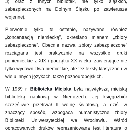
3) oraz z innych bibliotek, nie tylko śląskich,
zabezpieczonych na Dolnym Śląsku po zawierusze
wojennej.
Pierwotnie tylko te ostatnie, nazywane również
„koncentracją niemiecką”, określano mianem „zbiory
zabezpieczone”. Obecnie nazwa „zbiory zabezpieczone”
rozciągana jest praktycznie na wszystkie druki
poniemieckie z XIX i początku XX wieku, zawierające nie
tylko wydawnictwa niemieckie, ale też teksty klasyczne i w
wielu innych językach, także pozaeuropejskich.
W 1939 r.
Biblioteka Miejska
była największą miejską
biblioteką naukową w Niemczech. Jej księgozbiór
szczęśliwie przetrwał II wojnę światową, a dziś, w
znaczący sposób, wzbogaca humanistyczne zbiory
Biblioteki Uniwersyteckiej we Wrocławiu. Wśród
opracowanych druków reprezentowana jest literatura o