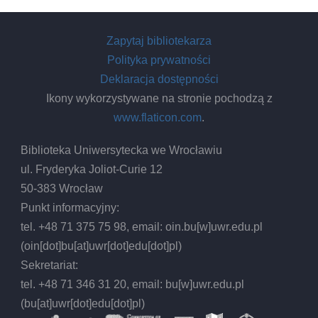
Zapytaj bibliotekarza
Polityka prywatności
Deklaracja dostępności
Ikony wykorzystywane na stronie pochodzą z
www.flaticon.com
.
Biblioteka Uniwersytecka we Wrocławiu
ul. Fryderyka Joliot-Curie 12
50-383 Wrocław
Punkt informacyjny:
tel. +48 71 375 75 98, email:
oin.bu
[w]
uwr.edu.pl
(oin[dot]bu[at]uwr[dot]edu[dot]pl)
Sekretariat:
tel. +48 71 346 31 20, email:
bu
[w]
uwr.edu.pl
(bu[at]uwr[dot]edu[dot]pl)