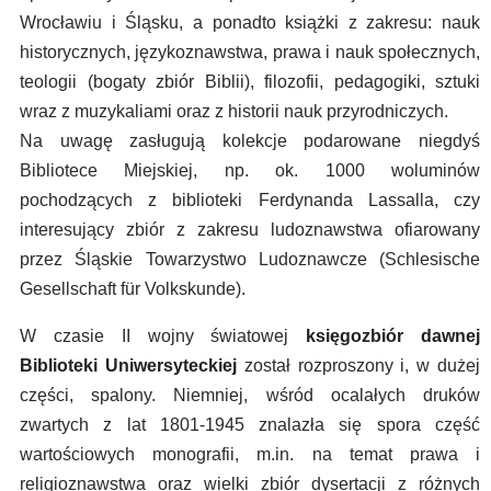
Wrocławiu i Śląsku, a ponadto książki z zakresu: nauk
historycznych, językoznawstwa, prawa i nauk społecznych,
teologii (bogaty zbiór Biblii), filozofii, pedagogiki, sztuki
wraz z muzykaliami oraz z historii nauk przyrodniczych.
Na uwagę zasługują kolekcje podarowane niegdyś
Bibliotece Miejskiej, np. ok. 1000 woluminów
pochodzących z biblioteki Ferdynanda Lassalla, czy
interesujący zbiór z zakresu ludoznawstwa ofiarowany
przez Śląskie Towarzystwo Ludoznawcze (Schlesische
Gesellschaft für Volkskunde).
W czasie II wojny światowej
księgozbiór dawnej
Biblioteki Uniwersyteckiej
został rozproszony i, w dużej
części, spalony. Niemniej, wśród ocalałych druków
zwartych z lat 1801-1945 znalazła się spora część
wartościowych monografii, m.in. na temat prawa i
religioznawstwa oraz wielki zbiór dysertacji z różnych