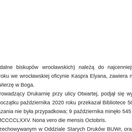
dalne biskupów wrocławskich) należą do najcennie
roku we wrocławskiej oficynie Kaspra Elyana, zawiera n
Wierzę w Boga.
rowadzący Drukarnię przy ulicy Otwartej, podjął się
a początku października 2020 roku przekazał Bibliotece
ania nie była przypadkowa; 9 października minęło 545 l
i MCCCCLXXV. Nona vero die mensis Octobris.
przechowywanym w Oddziale Starych Druków BUWr, ora