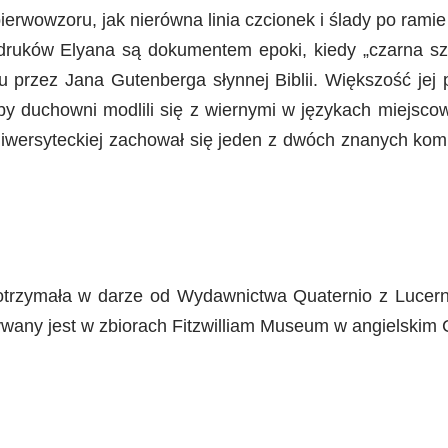
pierwowzoru, jak nierówna linia czcionek i ślady po ramie
 druków Elyana są dokumentem epoki, kiedy „czarna sz
 przez Jana Gutenberga słynnej Biblii. Większość jej 
aby duchowni modlili się z wiernymi w językach miejsc
niwersyteckiej zachował się jeden z dwóch znanych ko
 otrzymała w darze od Wydawnictwa Quaternio z Lucer
wany jest w zbiorach Fitzwilliam Museum w angielskim 