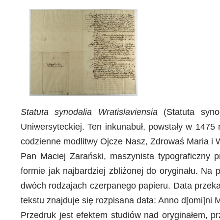
Statuta synodalia Wratislaviensia
(Statuta syno
Uniwersyteckiej. Ten inkunabuł, powstały w 1475 
codzienne modlitwy Ojcze Nasz, Zdrowaś Maria i 
Pan Maciej Zarański, maszynista typograficzny p
formie jak najbardziej zbliżonej do oryginału. N
dwóch rodzajach czerpanego papieru. Data przekaz
tekstu znajduje się rozpisana data: Anno d[omi]n
Przedruk jest efektem studiów nad oryginałem, 