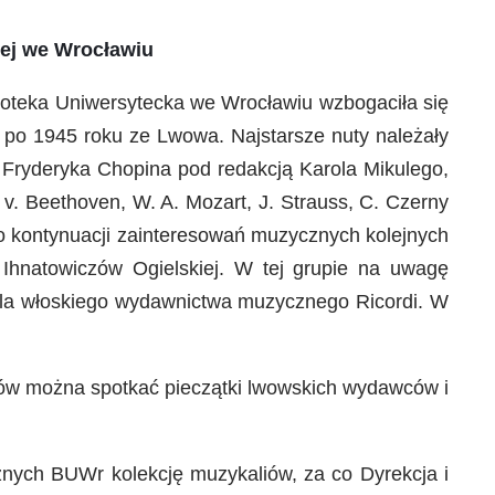
iej we Wrocławiu
blioteka Uniwersytecka we Wrocławiu wzbogaciła się
h po 1945 roku ze Lwowa. Najstarsze nuty należały
ł Fryderyka Chopina pod redakcją Karola Mikulego,
. v. Beethoven, W. A. Mozart, J. Strauss, C. Czerny
 o kontynuacji zainteresowań muzycznych kolejnych
z Ihnatowiczów Ogielskiej. W tej grupie na uwagę
j dla włoskiego wydawnictwa muzycznego Ricordi. W
uków można spotkać pieczątki lwowskich wydawców i
nych BUWr kolekcję muzykaliów, za co Dyrekcja i