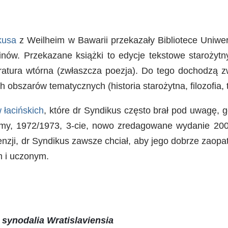
kusa
z Weilheim w Bawarii przekazały Bibliotece Uniwer
minów. Przekazane książki to edycje tekstowe starożyt
eratura wtórna (zwłaszcza poezja). Do tego dochodzą 
ch obszarów tematycznych (historia starożytna, filozofia, 
 łacińskich
, które dr Syndikus często brał pod uwagę, g
tomy, 1972/1973, 3-cie, nowo zredagowane wydanie 2001
enzji, dr Syndikus zawsze chciał, aby jego dobrze zaopa
m i uczonym.
 synodalia Wratislaviensia