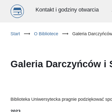
Menu
Kontakt i godziny otwarcia
główne
Przejdź
do
Start
⟶
O Bibliotece
⟶
Galeria Darczyńców
(PL)
treści
Galeria Darczyńców i
Biblioteka Uniwersytecka pragnie podziękować spon
2023