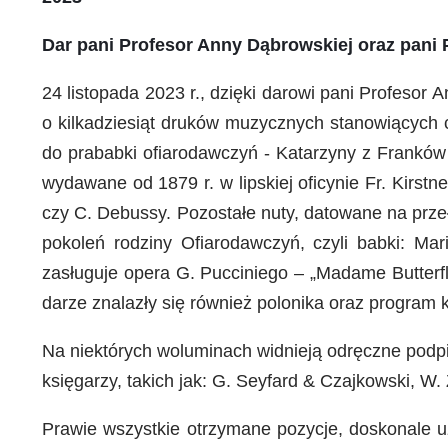
Dar pani Profesor Anny Dąbrowskiej oraz pani P
24 listopada 2023 r., dzięki darowi pani Profesor
o kilkadziesiąt druków muzycznych stanowiących c
do prababki ofiarodawczyń - Katarzyny z Franków 
wydawane od 1879 r. w lipskiej oficynie Fr. Kirstn
czy C. Debussy. Pozostałe nuty, datowane na prze
pokoleń rodziny Ofiarodawczyń, czyli babki: Mar
zasługuje opera G. Pucciniego – „Madame Butterfl
darze znalazły się również polonika oraz program 
Na niektórych woluminach widnieją odręczne podpi
księgarzy, takich jak: G. Seyfard & Czajkowski, W.
Prawie wszystkie otrzymane pozycje, doskonale 