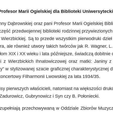
rofesor Marii Ogielskiej dla Biblioteki Uniwersyteck
 Anny Dąbrowskiej oraz pani Profesor Marii Ogielskiej Bi
zęść przedwojennej biblioteki rodzinnej przywiezionyc
Wierzbickiej. Są to przede wszystkim pierwodruki dzie
era, ale również utwory takich twórców jak R. Wagner, L
łom XIX i XX wieku i lata późniejsze, świadczą dobitnie
ii z Wierzbickich Ihnatowiczowej oraz matki: Janiny 
y” w stylizowanej szacie graficznej charakterystyczne
koncertowy Filharmonii Lwowskiej za lata 1934/35.
sy pierwszych właścicieli, natomiast na większości dr
 Zadurowicz, Gubrynowicz i Syn czy B. Połoniecki.
uzupełniają przechowywaną w Oddziale Zbiorów Muzycz