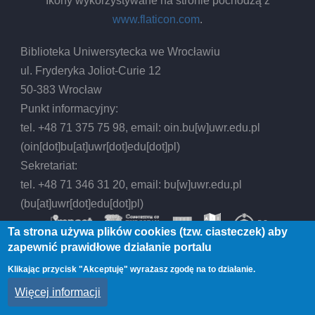
Ikony wykorzystywane na stronie pochodzą z
www.flaticon.com
.
Biblioteka Uniwersytecka we Wrocławiu
ul. Fryderyka Joliot-Curie 12
50-383 Wrocław
Punkt informacyjny:
tel. +48 71 375 75 98, email:
oin.bu
[w]
uwr.edu.pl
(oin[dot]bu[at]uwr[dot]edu[dot]pl)
Sekretariat:
tel. +48 71 346 31 20, email:
bu
[w]
uwr.edu.pl
(bu[at]uwr[dot]edu[dot]pl)
Ta strona używa plików cookies (tzw. ciasteczek) aby
zapewnić prawidłowe działanie portalu
Klikając przycisk "Akceptuję" wyrażasz zgodę na to działanie.
© 2026 Biblioteka Uniwersytecka we Wrocławiu,
Więcej informacji
All rights reserved.