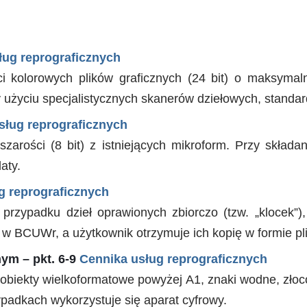
ług reprograficznych
 kolorowych plików graficznych (24 bit) o maksyma
użyciu specjalistycznych skanerów dziełowych, standar
sług reprograficznych
arości (8 bit) z istniejących mikroform. Przy składan
aty.
g reprograficznych
 przypadku dzieł oprawionych zbiorczo (tzw. „klocek”),
 w BCUWr, a użytkownik otrzymuje ich kopię w formie pl
ym – pkt. 6-9
Cennika usług reprograficznych
biekty wielkoformatowe powyżej A1, znaki wodne, złocone
padkach wykorzystuje się aparat cyfrowy.