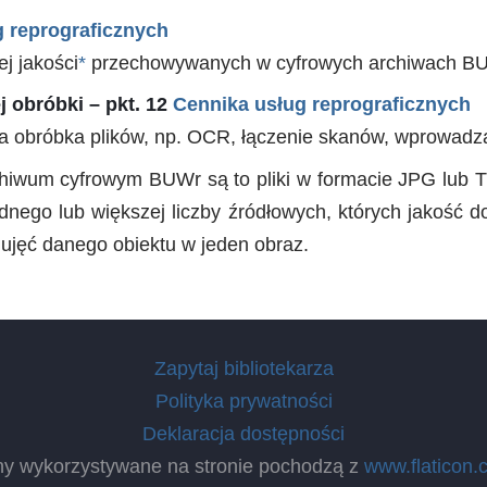
 reprograficznych
j jakości
*
przechowywanych w cyfrowych archiwach B
 obróbki – pkt. 12
Cennika usług reprograficznych
a obróbka plików, np. OCR, łączenie skanów, wprowadza
archiwum cyfrowym BUWr są to pliki w formacie JPG lub 
dnego lub większej liczby źródłowych, których jakość
ujęć danego obiektu w jeden obraz.
Zapytaj bibliotekarza
Polityka prywatności
Deklaracja dostępności
ny wykorzystywane na stronie pochodzą z
www.flaticon.