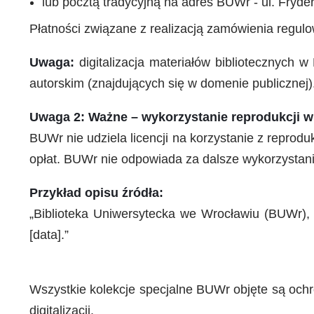
lub pocztą tradycyjną na adres BUWr - ul. Fryde
Płatności związane z realizacją zamówienia regu
Uwaga:
digitalizacja materiałów bibliotecznych 
autorskim (znajdujących się w domenie publicznej)
Uwaga 2: Ważne – wykorzystanie reprodukcji w
BUWr nie udziela licencji na korzystanie z reprod
opłat. BUWr nie odpowiada za dalsze wykorzystan
Przykład opisu źródła:
„Biblioteka Uniwersytecka we Wrocławiu (BUWr), [na
[data].”
Wszystkie kolekcje specjalne BUWr objęte są ochr
digitalizacji.