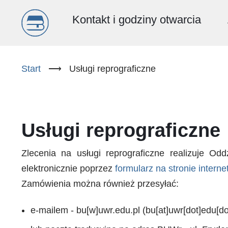
Menu
Kontakt i godziny otwarcia
główne
Przejdź
do
Start
⟶
Usługi reprograficzne
(PL)
treści
Usługi reprograficzne
Zlecenia na usługi reprograficzne realizuje Odd
elektronicznie poprzez
formularz na stronie inter
Zamówienia można również przesyłać:
e-mailem -
bu
[w]
uwr.edu.pl
(bu[at]uwr[dot]edu[do