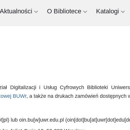
Aktualności
O Bibliotece
Katalogi
ział Digitalizacji i Usług Cyfrowych Biblioteki Uniw
netowej BUWr
, a także na drukach zamówień dostępnych 
t]pl)
lub
oin.bu
[w]
uwr.edu.pl
(oin[dot]bu[at]uwr[dot]edu[do