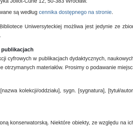
ryka Joliot-Curie 12, 50-383 Wrocław.
lowane są według
cennika dostępnego na stronie
.
w Bibliotece Uniwersyteckiej możliwa jest jedynie ze 
.
 publikacjach
ukcji cyfrowych w publikacjach dydaktycznych, naukowych
ie otrzymanych materiałów. Prosimy o podawanie miejsc
zwa kolekcji/oddziału], sygn. [sygnatura], [tytuł/autor],
oną konserwatorską. Niektóre obiekty, ze względu na 