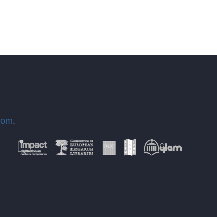
com
.