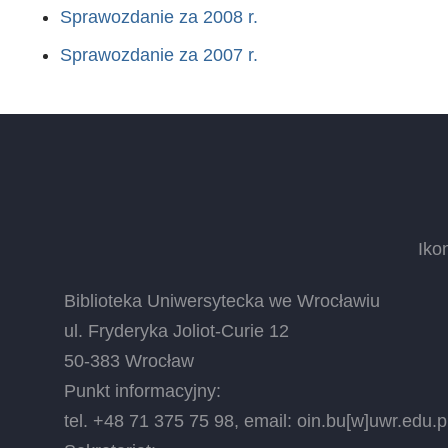
Sprawozdanie za 2008 r.
Sprawozdanie za 2007 r.
Iko
Biblioteka Uniwersytecka we Wrocławiu
ul. Fryderyka Joliot-Curie 12
50-383 Wrocław
Punkt informacyjny:
tel. +48 71 375 75 98, email:
oin.bu
[w]
uwr.edu.p