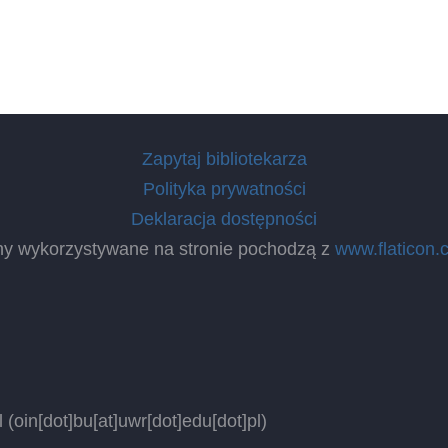
Zapytaj bibliotekarza
Polityka prywatności
Deklaracja dostępności
ny wykorzystywane na stronie pochodzą z
www.flaticon.
l
(oin[dot]bu[at]uwr[dot]edu[dot]pl)