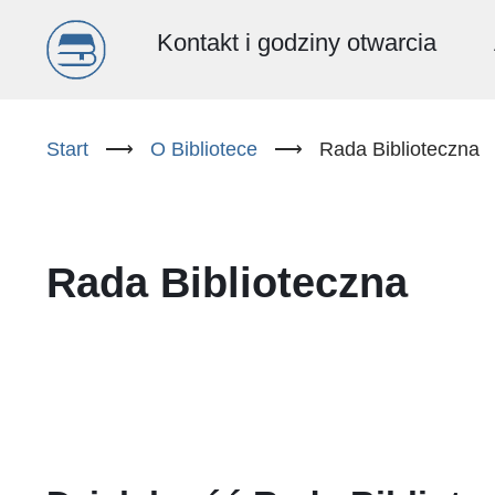
Menu
Kontakt i godziny otwarcia
główne
Przejdź
do
Start
⟶
O Bibliotece
⟶
Rada Biblioteczna
(PL)
treści
Rada Biblioteczna