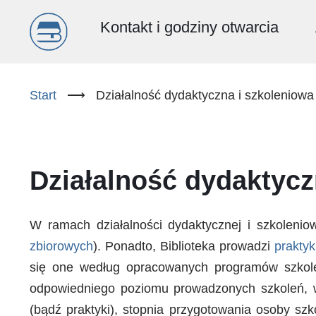
Menu
Kontakt i godziny otwarcia
główne
Przejdź
do
Start
⟶
Działalność dydaktyczna i szkoleniowa
(PL)
treści
Działalność dydaktycz
W ramach działalności dydaktycznej i szkolenio
zbiorowych
). Ponadto, Biblioteka prowadzi
praktyk
się one według opracowanych programów szkol
odpowiedniego poziomu prowadzonych szkoleń, 
(bądź praktyki), stopnia przygotowania osoby szk