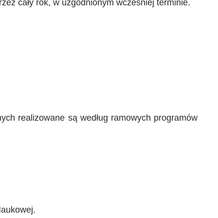
przez cały rok, w uzgodnionym wcześniej terminie.
icznych realizowane są według ramowych programów
Naukowej.