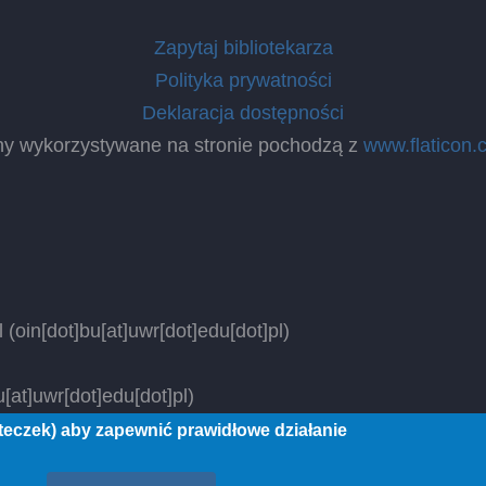
Zapytaj bibliotekarza
Polityka prywatności
Deklaracja dostępności
ny wykorzystywane na stronie pochodzą z
www.flaticon.
l
(oin[dot]bu[at]uwr[dot]edu[dot]pl)
[at]uwr[dot]edu[dot]pl)
steczek) aby zapewnić prawidłowe działanie
 rights reserved.