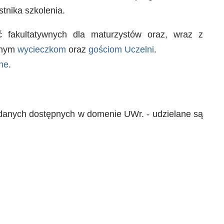
tnika szkolenia.
ęć fakultatywnych dla maturzystów oraz, wraz z
wanym
wycieczkom
oraz
gościom Uczelni
.
ne
.
z danych dostępnych w domenie UWr. - udzielane są