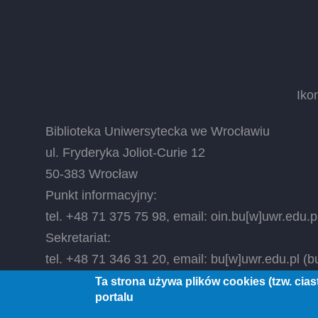
Iko
Biblioteka Uniwersytecka we Wrocławiu
ul. Fryderyka Joliot-Curie 12
50-383 Wrocław
Punkt informacyjny:
tel. +48 71 375 75 98, email:
oin.bu
[w]
uwr.edu.p
Sekretariat:
tel. +48 71 346 31 20, email:
bu
[w]
uwr.edu.pl
(bu
Ta strona używa plików cookies (tzw. cia
portalu
© 2026 Biblioteka Uniwersytecka we Wrocławiu, All