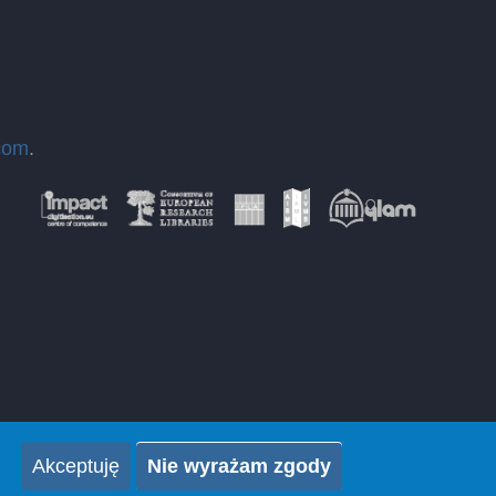
com
.
Akceptuję
Nie wyrażam zgody