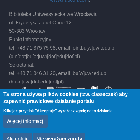
Biblioteka Uniwersytecka we Wrocławiu
ul. Fryderyka Joliot-Curie 12
50-383 Wrocław
Punkt informacyjny:
tel. +48 71 375 75 98, email:
oin.bu
[w]
uwr.edu.pl
(oin[dot]bu[at]uwr[dot]edu[dot]pl)
Sekretariat:
tel. +48 71 346 31 20, email:
bu
[w]
uwr.edu.pl
(bu[at]uwr[dot]edu[dot]pl)
Ta strona używa plików cookies (tzw. ciasteczek) aby
zapewnić prawidłowe działanie portalu
Klikając przycisk "Akceptuję" wyrażasz zgodę na to działanie.
© 2026 Biblioteka Uniwersytecka we Wrocławiu,
Więcej informacji
All rights reserved.
Akceptuję
Nie wyrażam zgody