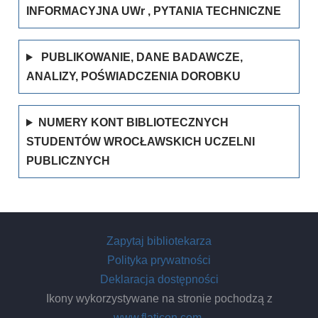
INFORMACYJNA UWr , PYTANIA TECHNICZNE
PUBLIKOWANIE, DANE BADAWCZE,
ANALIZY, POŚWIADCZENIA DOROBKU
NUMERY KONT BIBLIOTECZNYCH
STUDENTÓW WROCŁAWSKICH UCZELNI
PUBLICZNYCH
Zapytaj bibliotekarza
Polityka prywatności
Deklaracja dostępności
Ikony wykorzystywane na stronie pochodzą z
www.flaticon.com
.