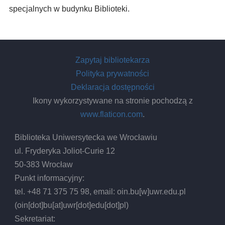
specjalnych w budynku Biblioteki.
Zapytaj bibliotekarza
Polityka prywatności
Deklaracja dostępności
Ikony wykorzystywane na stronie pochodzą z
www.flaticon.com
.
Biblioteka Uniwersytecka we Wrocławiu
ul. Fryderyka Joliot-Curie 12
50-383 Wrocław
Punkt informacyjny:
tel. +48 71 375 75 98, email:
oin.bu
[w]
uwr.edu.pl
(oin[dot]bu[at]uwr[dot]edu[dot]pl)
Sekretariat: