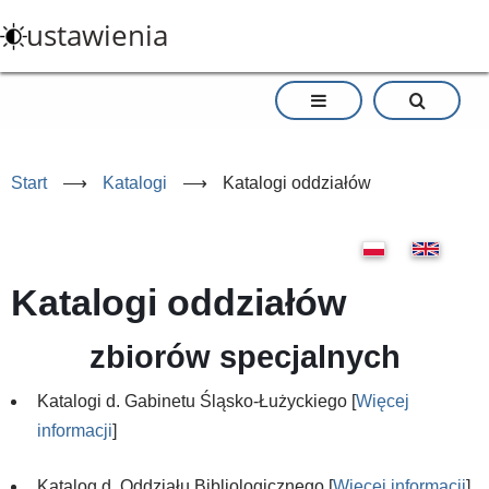
Przejdź
ustawienia
do
treści
Start
⟶
Katalogi
⟶
Katalogi oddziałów
Katalogi oddziałów
zbiorów specjalnych
Katalogi d. Gabinetu Śląsko-Łużyckiego [
Więcej
informacji
]
Katalog d. Oddziału Bibliologicznego [
Więcej informacji
]