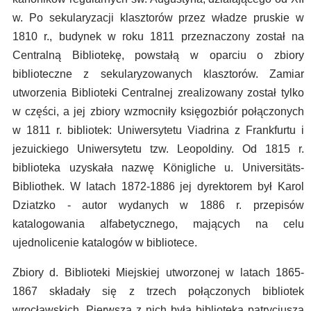
w. Po sekularyzacji klasztorów przez władze pruskie w
1810 r., budynek w roku 1811 przeznaczony został na
Centralną Bibliotekę, powstałą w oparciu o zbiory
biblioteczne z sekularyzowanych klasztorów. Zamiar
utworzenia Biblioteki Centralnej zrealizowany został tylko
w części, a jej zbiory wzmocniły księgozbiór połączonych
w 1811 r. bibliotek: Uniwersytetu Viadrina z Frankfurtu i
jezuickiego Uniwersytetu tzw. Leopoldiny. Od 1815 r.
biblioteka uzyskała nazwę Königliche u. Universitäts-
Bibliothek. W latach 1872-1886 jej dyrektorem był Karol
Dziatzko - autor wydanych w 1886 r. przepisów
katalogowania alfabetycznego, mających na celu
ujednolicenie katalogów w bibliotece.
Zbiory d. Biblioteki Miejskiej utworzonej w latach 1865-
1867 składały się z trzech połączonych bibliotek
wrocławskich. Pierwszą z nich była biblioteka patrycjusza