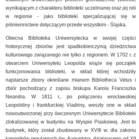
wynikającym z charakteru biblioteki uczelnianej oraz jej roli
w regionie - jako biblioteki specjalizującej się w
piśmiennictwie dotyczącym przede wszystkim - Śląska.
Obecna Biblioteka Uniwersytecka w swojej części
historycznej zbiorów jest spadkobierczynią dziedzictwa
kulturowego związanego nie tylko z regionem. W 1702 r. z
otwarciem Uniwersytetu Leopolda wiąże się początek
funkcjonowania biblioteki, w skład której wchodziły
najstarsze zbiory określane mianem Bibliotheca Vetus i
zbiór pochodzący z zapisu biskupa Karola Franciszka
Neandra. W 1811 r., po połączeniu wrocławskiej
Leopoldiny i frankfurckiej Viadriny, weszły one w skład
nowoutworzonej przy ówczesnym Uniwersytecie Biblioteki
zlokalizowanej w budynku na Wyspie Piaskowej. Jest to
budynek, który został zbudowany w XVIII w. dla zakonu
kanoników regularnych św. Augustyna, działającego od XII