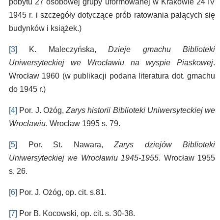
pobytu 27 osobowej grupy uformowanej w Krakowie 24 IV
1945 r. i szczegóły dotyczące prób ratowania palących się
budynków i książek.)
[3]
K. Maleczyńska,
Dzieje gmachu Biblioteki
Uniwersyteckiej we Wrocławiu na wyspie Piaskowej
.
Wrocław 1960 (w publikacji podana literatura dot. gmachu
do 1945 r.)
[4]
Por. J. Ożóg,
Zarys historii Biblioteki Uniwersyteckiej we
Wrocławiu
. Wrocław 1995 s. 79.
[5]
Por. St. Nawara,
Zarys dziejów Biblioteki
Uniwersyteckiej we Wrocławiu 1945-1955
. Wrocław 1955
s. 26.
[6]
Por. J. Ożóg, op. cit. s.81.
[7]
Por B. Kocowski, op. cit. s. 30-38.