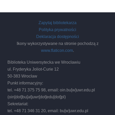
Zapytaj bibliotekarza
Polityka prywatności
Deklaracja dostępności
Ikony wykorzystywane na stronie pochodzą z
www.flaticon.com
.
Biblioteka Uniwersytecka we Wrocławiu
ul. Fryderyka Joliot-Curie 12
50-383 Wrocław
Punkt informacyjny:
tel. +48 71 375 75 98, email:
oin.bu
[w]
uwr.edu.pl
(oin[dot]bu[at]uwr[dot]edu[dot]pl)
Sekretariat:
tel. +48 71 346 31 20, email:
bu
[w]
uwr.edu.pl