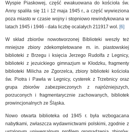
Wyspie Piaskowej, część ewakuowana do kościoła św.
Anny spaliła się 11 i 12 maja 1945 r., a część wywieziona
poza miasto w czasie wojny i stopniowo rewindykowana w
latach 1945 i 1946 - dała liczbę ocalałych 211917 wol.
[6]
W skład zbiorów nowotworzonej Biblioteki weszły też
mniejsze zbiory zdekompletowane m. in. piastowskiej
biblioteki z Brzegu i księcia Jerzego Rudolfa z Legnicy,
biblioteki z jezuickiego gimnazjum w Kłodzku, fragmenty
biblioteki Milicha ze Zgorzelca, zbiory biblioteki kościoła
św. Piotra i Pawła w Legnicy, cysterek z Trzebnicy oraz
grupa zbiorów zabezpieczonych z najróżniejszych,
porzuconych i fragmentarycznie zachowanych, bibliotek
prowincjonalnych ze Śląska.
Nowo otwarta biblioteka od 1945 r. była wzbogacana
nabytkami, zwłaszcza wydawnictwami polskimi, zgodnie z
ustalonym uniwersalnym profilem gromadzenia zbiorów,