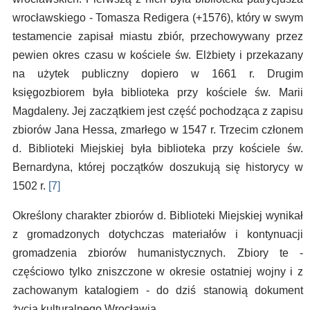
wrocławskiego - Tomasza Redigera (+1576), który w swym
testamencie zapisał miastu zbiór, przechowywany przez
pewien okres czasu w kościele św. Elżbiety i przekazany
na użytek publiczny dopiero w 1661 r. Drugim
księgozbiorem była biblioteka przy kościele św. Marii
Magdaleny. Jej zaczątkiem jest część pochodząca z zapisu
zbiorów Jana Hessa, zmarłego w 1547 r. Trzecim członem
d. Biblioteki Miejskiej była biblioteka przy kościele św.
Bernardyna, której początków doszukują się historycy w
1502 r.
[7]
Określony charakter zbiorów d. Biblioteki Miejskiej wynikał
z gromadzonych dotychczas materiałów i kontynuacji
gromadzenia zbiorów humanistycznych. Zbiory te -
częściowo tylko zniszczone w okresie ostatniej wojny i z
zachowanym katalogiem - do dziś stanowią dokument
życia kulturalnego Wrocławia.