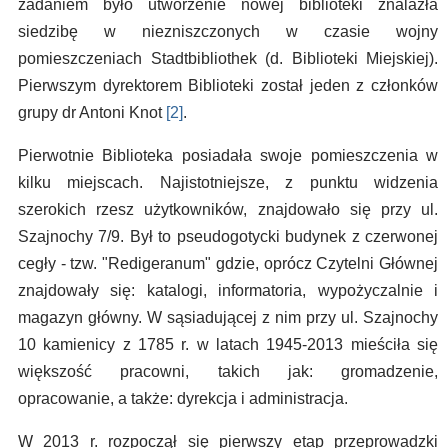
zadaniem było utworzenie nowej biblioteki znalazła
siedzibę w niezniszczonych w czasie wojny
pomieszczeniach Stadtbibliothek (d. Biblioteki Miejskiej).
Pierwszym dyrektorem Biblioteki został jeden z członków
grupy dr Antoni Knot
[2]
.
Pierwotnie Biblioteka posiadała swoje pomieszczenia w
kilku miejscach. Najistotniejsze, z punktu widzenia
szerokich rzesz użytkowników, znajdowało się przy ul.
Szajnochy 7/9. Był to pseudogotycki budynek z czerwonej
cegły - tzw. "Redigeranum" gdzie, oprócz Czytelni Głównej
znajdowały się: katalogi, informatoria, wypożyczalnie i
magazyn główny. W sąsiadującej z nim przy ul. Szajnochy
10 kamienicy z 1785 r. w latach 1945-2013 mieściła się
większość pracowni, takich jak: gromadzenie,
opracowanie, a także: dyrekcja i administracja.
W 2013 r. rozpoczął się pierwszy etap przeprowadzki