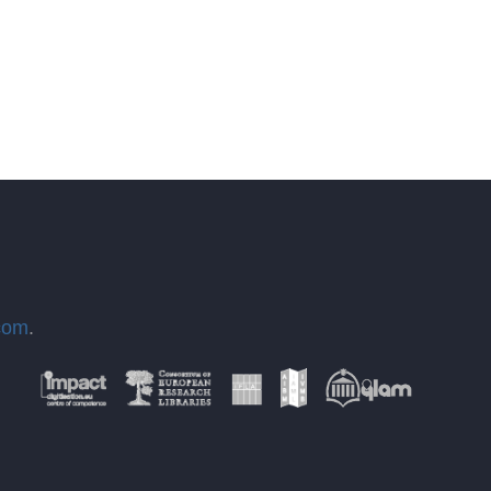
com
.