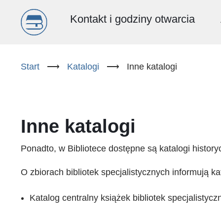
Menu
Kontakt i godziny otwarcia
główne
Przejdź
do
Start
⟶
Katalogi
⟶
Inne katalogi
(PL)
treści
Inne katalogi
Ponadto, w Bibliotece dostępne są katalogi historyc
O zbiorach bibliotek specjalistycznych informują k
Katalog centralny książek bibliotek specjalistycz