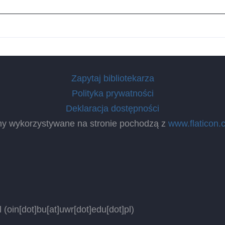
Zapytaj bibliotekarza
Polityka prywatności
Deklaracja dostępności
ny wykorzystywane na stronie pochodzą z
www.flaticon.
l
(oin[dot]bu[at]uwr[dot]edu[dot]pl)