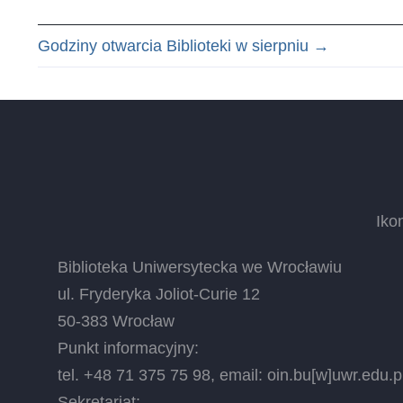
Odnośniki
Godziny otwarcia Biblioteki w sierpniu
→
nawigacji
książki
Sprawy
Iko
bieżące
Biblioteka Uniwersytecka we Wrocławiu
ul. Fryderyka Joliot-Curie 12
50-383 Wrocław
Punkt informacyjny:
tel. +48 71 375 75 98, email:
oin.bu
[w]
uwr.edu.p
Sekretariat: