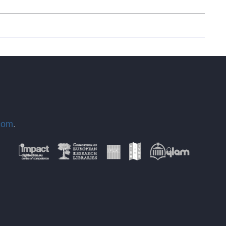
com
.