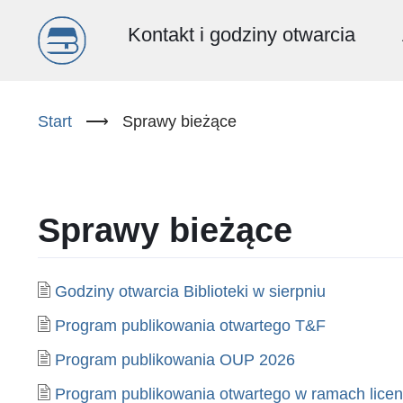
Menu
Kontakt i godziny otwarcia
główne
Przejdź
do
Start
⟶
Sprawy bieżące
(PL)
treści
Sprawy bieżące
Godziny otwarcia Biblioteki w sierpniu
Program publikowania otwartego T&F
Program publikowania OUP 2026
Program publikowania otwartego w ramach licen