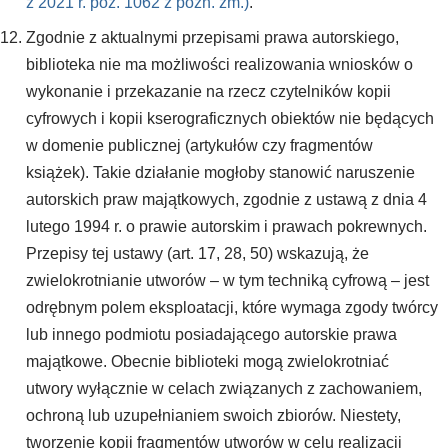
z 2021 r. poz. 1062 z późn. zm.)
.
Zgodnie z aktualnymi przepisami prawa autorskiego,
biblioteka nie ma możliwości realizowania wniosków o
wykonanie i przekazanie na rzecz czytelników kopii
cyfrowych i kopii kserograficznych obiektów nie będących
w domenie publicznej (artykułów czy fragmentów
książek). Takie działanie mogłoby stanowić naruszenie
autorskich praw majątkowych, zgodnie z ustawą z dnia 4
lutego 1994 r. o prawie autorskim i prawach pokrewnych.
Przepisy tej ustawy (art. 17, 28, 50) wskazują, że
zwielokrotnianie utworów – w tym techniką cyfrową – jest
odrębnym polem eksploatacji, które wymaga zgody twórcy
lub innego podmiotu posiadającego autorskie prawa
majątkowe. Obecnie biblioteki mogą zwielokrotniać
utwory wyłącznie w celach związanych z zachowaniem,
ochroną lub uzupełnianiem swoich zbiorów. Niestety,
tworzenie kopii fragmentów utworów w celu realizacji