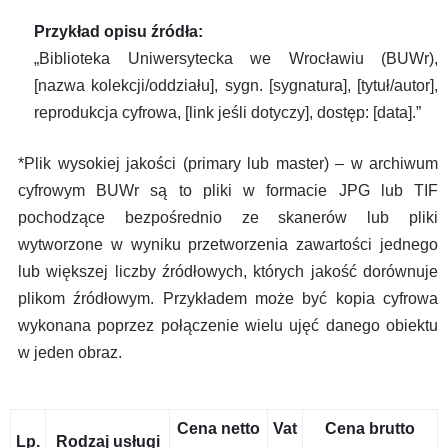
Przykład opisu źródła:
„Biblioteka Uniwersytecka we Wrocławiu (BUWr),
[nazwa kolekcji/oddziału], sygn. [sygnatura], [tytuł/autor],
reprodukcja cyfrowa, [link jeśli dotyczy], dostęp: [data].”
*Plik wysokiej jakości (primary lub master) – w archiwum
cyfrowym BUWr są to pliki w formacie JPG lub TIF
pochodzące bezpośrednio ze skanerów lub pliki
wytworzone w wyniku przetworzenia zawartości jednego
lub większej liczby źródłowych, których jakość dorównuje
plikom źródłowym. Przykładem może być kopia cyfrowa
wykonana poprzez połączenie wielu ujęć danego obiektu
w jeden obraz.
Cena netto
Vat
Cena brutto
Lp.
Rodzaj usługi