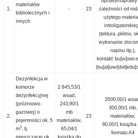
oprawy/naprawy 
materiałów
1.
-
23
zależności od rod
bibliotecznych i
użytego materia
innych
introligatorskie
(tektura, płótno, s
wykonanie złoco
napisu itp.),
kontakt:
bu
[w]
uwr.e
(bu[at]uwr[dot]edu[d
Dezynfekcja w
komorze
2 845,53/1
dezynfekcyjnej
wsad,
3500,00/1 wsa
(próżniowo-
243,90/1
300,00/1 mb,
gazowej) o
mb
2.
23
materiałów,
pojemności ok. 5
materiałów,
80,00/1 książka
3
m
, tj.
65,04/1
formatu A4
mieszczącej ok.
książka do