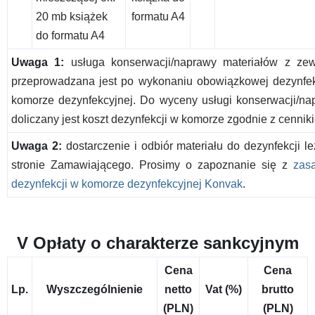
20 mb książek
formatu A4
do formatu A4
Uwaga 1:
usługa konserwacji/naprawy materiałów z zew
przeprowadzana jest po wykonaniu obowiązkowej dezynfek
komorze dezynfekcyjnej. Do wyceny usługi konserwacji/na
doliczany jest koszt dezynfekcji w komorze zgodnie z cennik
Uwaga 2:
dostarczenie i odbiór materiału do dezynfekcji l
stronie Zamawiającego. Prosimy o zapoznanie się z
zas
dezynfekcji w komorze dezynfekcyjnej Konvak
.
V Opłaty o charakterze sankcyjnym
Cena
Cena
Lp.
Wyszczególnienie
netto
Vat (%)
brutto
(PLN)
(PLN)