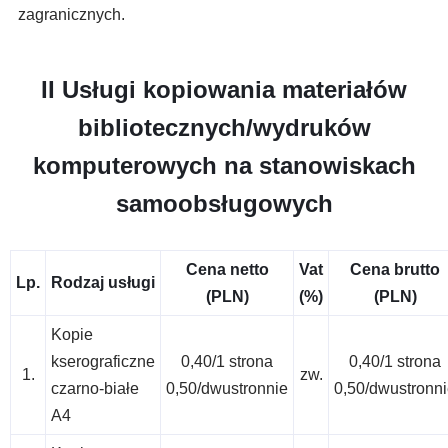
zagranicznych.
II Usługi kopiowania materiałów
bibliotecznych/wydruków
komputerowych na stanowiskach
samoobsługowych
Cena netto
Vat
Cena brutto
Lp.
Rodzaj usługi
(PLN)
(%)
(PLN)
Kopie
kserograficzne
0,40/1 strona
0,40/1 strona
1.
zw.
czarno-białe
0,50/dwustronnie
0,50/dwustronn
A4