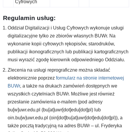
Cyfrowych
Regulamin usług:
Oddział Digitalizacji i Usług Cyfrowych wykonuje usługi
digitalizacyjne tylko ze zbiorów własnych BUWr. Na
wykonanie kopii cyfrowych rękopisów, starodruków,
publikacji ikonograficznych lub publikacji kartograficznych
musi wyrazić zgodę kierownik odpowiedniego Oddziału.
Zlecenia na usługi reprograficzne można składać
elektronicznie poprzez
formularz na stronie internetowej
BUWr
, a także na drukach zamówień dostępnych we
wszystkich czytelniach BUWr. Możliwe jest również
przesłanie zamówienia e-mailem (pod adresy
bu
[w]
uwr.edu.pl
(bu[at]uwr[dot]edu[dot]pl)
lub
oin.bu
[w]
uwr.edu.pl
(oin[dot]bu[at]uwr[dot]edu[dot]pl)
), a
także pocztą tradycyjną na adres BUWr – ul. Fryderyka