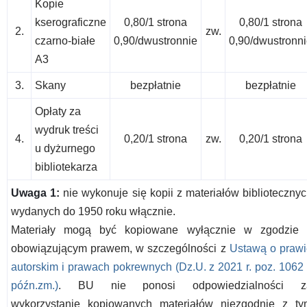
Kopie
kserograficzne
0,80/1 strona
0,80/1 strona
2.
zw.
czarno-białe
0,90/dwustronnie
0,90/dwustronn
A3
3.
Skany
bezpłatnie
bezpłatnie
Opłaty za
wydruk treści
4.
0,20/1 strona
zw.
0,20/1 strona
u dyżurnego
bibliotekarza
Uwaga 1:
nie wykonuje się kopii z materiałów biblioteczny
wydanych do 1950 roku włącznie.
Materiały mogą być kopiowane wyłącznie w zgodzie 
obowiązującym prawem, w szczególności z
Ustawą o prawi
autorskim i prawach pokrewnych (Dz.U. z 2021 r. poz. 1062
późn.zm.)
. BU nie ponosi odpowiedzialności z
wykorzystanie kopiowanych materiałów niezgodnie z ty