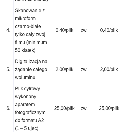
Skanowanie z
mikroform
czarno-białe
4.
0,40/plik
zw.
0,40/plik
tylko cały zwój
filmu (minimum
50 klatek)
Digitalizacja na
5.
żądanie całego
2,00/plik
zw.
2,00/plik
woluminu
Plik cyfrowy
wykonany
aparatem
6.
25,00/plik
zw.
25,00/plik
fotograficznym
do formatu A2
(1 – 5 ujęć)