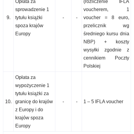
Opłata za
(rozliczenie IFLA
sprowadzenie 1
voucherem, 1
9.
tytułu książki
-
-
voucher = 8 euro,
spoza krajów
przelicznik wg
Europy
średniego kursu dnia
NBP) + koszty
wysyłki zgodnie z
cennikiem Poczty
Polskiej
Opłata za
wypożyczenie 1
tytułu książki za
10.
granicę do krajów
-
-
1 – 5 IFLA voucher
z Europy i do
krajów spoza
Europy