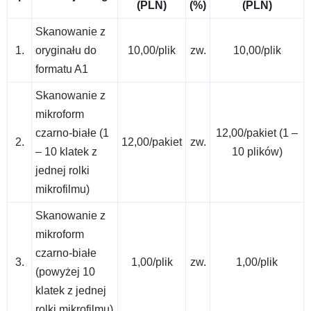
(PLN)
(%)
(PLN)
Skanowanie z
1.
oryginału do
10,00/plik
zw.
10,00/plik
formatu A1
Skanowanie z
mikroform
czarno-białe (1
12,00/pakiet (1 –
2.
12,00/pakiet
zw.
– 10 klatek z
10 plików)
jednej rolki
mikrofilmu)
Skanowanie z
mikroform
czarno-białe
3.
1,00/plik
zw.
1,00/plik
(powyżej 10
klatek z jednej
rolki mikrofilmu)