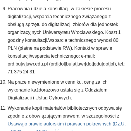
Pracownia udziela konsultacji w zakresie procesu
digitalizacji, wsparcia technicznego związanego z
obsługą sprzętu do digitalizacji zbiorów dla jednostek
organizacyjnych Uniwersytetu Wrocławskiego. Koszt 1
godziny konsultacji/wsparcia technicznego wynosi 80
PLN (płatne na podstawie RW). Kontakt w sprawie
konsultacji/wsparcia technicznego: e-mail:
prd.bu
[w]
uwr.edu.pl
(prd[dot]bu[at]uwr[dot]edu[dot]pl)
, tel.:
71 375 24 31
Na prace niewymienione w cenniku, cenę za ich
wykonanie każdorazowo ustala się z Oddziałem
Digitalizacji i Usług Cyfrowych.
Wykonanie kopii materiałów bibliotecznych odbywa się
zgodnie z obowiązującym prawem, w szczególności z
Ustawą o prawie autorskim i prawach pokrewnych (Dz.U.