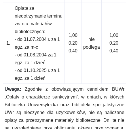
Opłata za
niedotrzymanie terminu
zwrotu materiałów
bibliotecznych:
1,00
1,00
- do 31.07.2004 r. za 1
nie
1.
0,20
0,20
egz. za m-c
podlega
0,40
0,40
- od 01.08.2004 za 1
egz. za 1 dzień
- od 01.10.2025 r. za 1
egz. za 1 dzień
Uwaga:
Zgodnie z obowiązującym cennikiem BUWr
„Opłaty o charakterze sankcyjnym”, w dniach, w których
Biblioteka Uniwersytecka oraz biblioteki specjalistyczne
UWr są nieczynne dla użytkowników, nie są naliczane
opłaty za przetrzymane materiały biblioteczne. Dni te nie
są uwzględniane przy obliczaniu okresu przetrzymania.