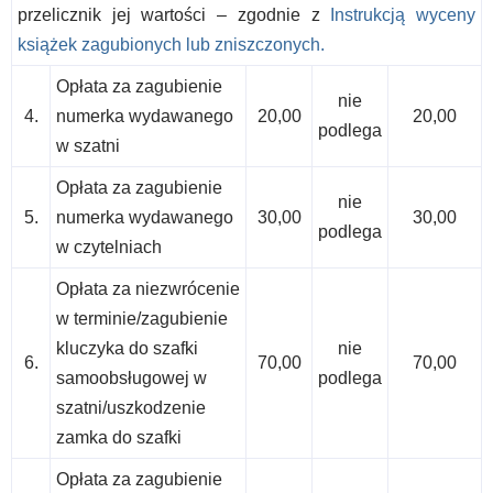
przelicznik jej wartości – zgodnie z
Instrukcją wyceny
książek zagubionych lub zniszczonych.
Opłata za zagubienie
nie
4.
numerka wydawanego
20,00
20,00
podlega
w szatni
Opłata za zagubienie
nie
5.
numerka wydawanego
30,00
30,00
podlega
w czytelniach
Opłata za niezwrócenie
w terminie/zagubienie
kluczyka do szafki
nie
6.
70,00
70,00
samoobsługowej w
podlega
szatni/uszkodzenie
zamka do szafki
Opłata za zagubienie