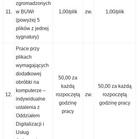
zgromadzonych
11.
w BUWr
1,00/plik
zw.
1,00/plik
(powyżej 5
plików z jednej
sygnatury)
Prace przy
plikach
wymagających
dodatkowej
50,00 za
obróbki na
każdą
50,00 za każdą
komputerze –
12.
rozpoczętą
zw.
rozpoczętą
indywidualne
godzinę
godzinę pracy
ustalenia z
pracy
Oddziałem
Digitalizacji i
Usług