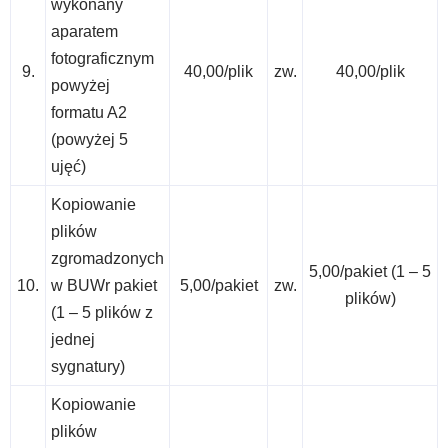
wykonany
aparatem
fotograficznym
9.
40,00/plik
zw.
40,00/plik
powyżej
formatu A2
(powyżej 5
ujęć)
Kopiowanie
plików
zgromadzonych
5,00/pakiet (1 – 5
10.
w BUWr pakiet
5,00/pakiet
zw.
plików)
(1 – 5 plików z
jednej
sygnatury)
Kopiowanie
plików