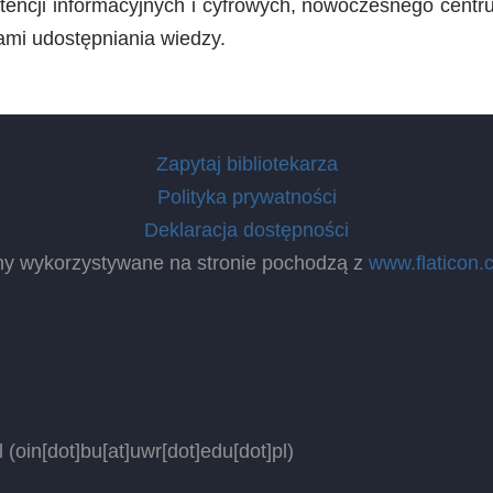
tencji informacyjnych i cyfrowych, nowoczesnego centrum
ami udostępniania wiedzy.
Zapytaj bibliotekarza
Polityka prywatności
Deklaracja dostępności
ny wykorzystywane na stronie pochodzą z
www.flaticon.
l
(oin[dot]bu[at]uwr[dot]edu[dot]pl)