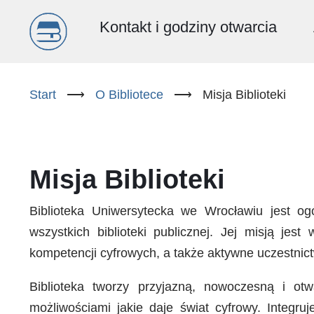
Menu
Kontakt i godziny otwarcia
główne
Przejdź
do
Start
⟶
O Bibliotece
⟶
Misja Biblioteki
(PL)
treści
Misja Biblioteki
Biblioteka Uniwersytecka we Wrocławiu jest ogó
wszystkich biblioteki publicznej. Jej misją je
kompetencji cyfrowych, a także aktywne uczestnict
Biblioteka tworzy przyjazną, nowoczesną i otwa
możliwościami jakie daje świat cyfrowy. Integruj