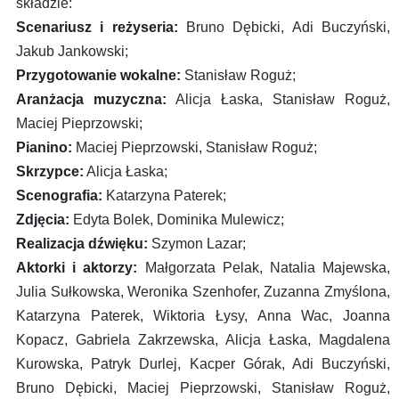
składzie:
Scenariusz i reżyseria:
Bruno Dębicki, Adi Buczyński,
Jakub Jankowski;
Przygotowanie wokalne:
Stanisław Roguż;
Aranżacja muzyczna:
Alicja Łaska, Stanisław Roguż,
Maciej Pieprzowski;
Pianino:
Maciej Pieprzowski, Stanisław Roguż;
Skrzypce:
Alicja Łaska;
Scenografia:
Katarzyna Paterek;
Zdjęcia:
Edyta Bolek, Dominika Mulewicz;
Realizacja dźwięku:
Szymon Lazar;
Aktorki i aktorzy:
Małgorzata Pelak, Natalia Majewska,
Julia Sułkowska, Weronika Szenhofer, Zuzanna Zmyślona,
Katarzyna Paterek, Wiktoria Łysy, Anna Wac, Joanna
Kopacz, Gabriela Zakrzewska, Alicja Łaska, Magdalena
Kurowska, Patryk Durlej, Kacper Górak, Adi Buczyński,
Bruno Dębicki, Maciej Pieprzowski, Stanisław Roguż,