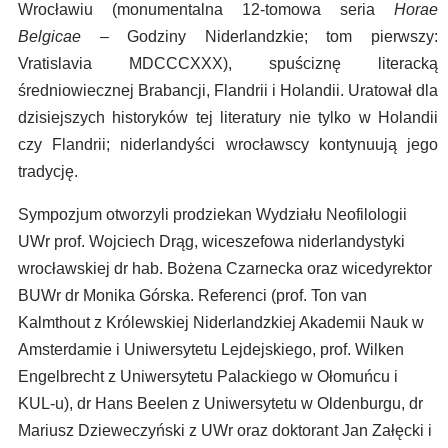
Wrocławiu (monumentalna 12-tomowa seria
Horae
Belgicae
– Godziny Niderlandzkie; tom pierwszy:
Vratislavia MDCCCXXX), spuściznę literacką
średniowiecznej Brabancji, Flandrii i Holandii. Uratował dla
dzisiejszych historyków tej literatury nie tylko w Holandii
czy Flandrii; niderlandyści wrocławscy kontynuują jego
tradycję.
Sympozjum otworzyli prodziekan Wydziału Neofilologii
UWr prof. Wojciech Drąg, wiceszefowa niderlandystyki
wrocławskiej dr hab. Bożena Czarnecka oraz wicedyrektor
BUWr dr Monika Górska. Referenci (prof. Ton van
Kalmthout z Królewskiej Niderlandzkiej Akademii Nauk w
Amsterdamie i Uniwersytetu Lejdejskiego, prof. Wilken
Engelbrecht z Uniwersytetu Palackiego w Ołomuńcu i
KUL-u), dr Hans Beelen z Uniwersytetu w Oldenburgu, dr
Mariusz Dzieweczyński z UWr oraz doktorant Jan Załęcki i