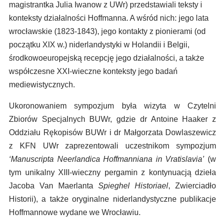
magistrantka Julia Iwanow z UWr) przedstawiali teksty i
konteksty działalności Hoffmanna. A wśród nich: jego lata
wrocławskie (1823-1843), jego kontakty z pionierami (od
początku XIX w.) niderlandystyki w Holandii i Belgii,
środkowoeuropejską recepcję jego działalności, a także
współczesne XXI-wieczne konteksty jego badań
mediewistycznych.
Ukoronowaniem sympozjum była wizyta w Czytelni
Zbiorów Specjalnych BUWr, gdzie dr Antoine Haaker z
Oddziału Rękopisów BUWr i dr Małgorzata Dowlaszewicz
z KFN UWr zaprezentowali uczestnikom sympozjum
‘Manuscripta Neerlandica Hoffmanniana in Vratislavia’
(w
tym unikalny XIII-wieczny pergamin z kontynuacją dzieła
Jacoba Van Maerlanta
Spieghel Historiael
, Zwierciadło
Historii), a także oryginalne niderlandystyczne publikacje
Hoffmannowe wydane we Wrocławiu.