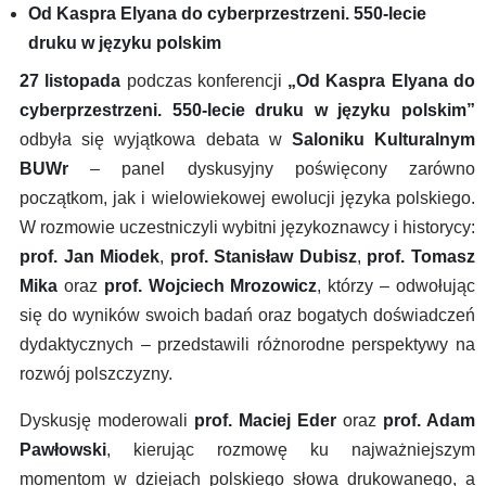
Od Kaspra Elyana do cyberprzestrzeni. 550-lecie
druku w języku polskim
27 listopada
podczas konferencji
„Od Kaspra Elyana do
cyberprzestrzeni. 550-lecie druku w języku polskim”
odbyła się wyjątkowa debata w
Saloniku Kulturalnym
BUWr
– panel dyskusyjny poświęcony zarówno
początkom, jak i wielowiekowej ewolucji języka polskiego.
W rozmowie uczestniczyli wybitni językoznawcy i historycy:
prof. Jan Miodek
,
prof. Stanisław Dubisz
,
prof. Tomasz
Mika
oraz
prof. Wojciech Mrozowicz
, którzy – odwołując
się do wyników swoich badań oraz bogatych doświadczeń
dydaktycznych – przedstawili różnorodne perspektywy na
rozwój polszczyzny.
Dyskusję moderowali
prof. Maciej Eder
oraz
prof. Adam
Pawłowski
, kierując rozmowę ku najważniejszym
momentom w dziejach polskiego słowa drukowanego, a