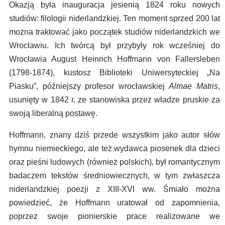
Okazją była inauguracja jesienią 1824 roku nowych
studiów: filologii niderlandzkiej. Ten moment sprzed 200 lat
można traktować jako początek studiów niderlandzkich we
Wrocławiu. Ich twórcą był przybyły rok wcześniej do
Wrocławia August Heinrich Hoffmann von Fallersleben
(1798-1874), kustosz Biblioteki Uniwersyteckiej „Na
Piasku”, późniejszy profesor wrocławskiej
Almae Matris
,
usunięty w 1842 r. ze stanowiska przez władze pruskie za
swoją liberalną postawę.
Hoffmann, znany dziś przede wszystkim jako autor słów
hymnu niemieckiego, ale też wydawca piosenek dla dzieci
oraz pieśni ludowych (również polskich), był romantycznym
badaczem tekstów średniowiecznych, w tym zwłaszcza
niderlandzkiej poezji z XIII-XVI ww. Śmiało można
powiedzieć, że Hoffmann uratował od zapomnienia,
poprzez swoje pionierskie prace realizowane we