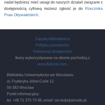
nadal będziesz mieć uwagi do naszych działań związane z
dostępnością cyfrową możesz zgłosić je do
Rzecznika
Praw Obywatelskich
.
Zapytaj bibliotekarza
Polityka prywatności
Deklaracja dostępności
Ikony wykorzystywane na stronie pochodzą z
www.flaticon.com
.
Biblioteka Uniwersytecka we Wrocławiu
ul. Fryderyka Joliot-Curie 12
50-383 Wrocław
Punkt informacyjny:
tel. +48 71 375 75 98, email:
oin.bu
[w]
uwr.edu.pl