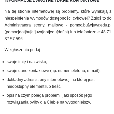
INFORMACJE ZWROTNE I DANE KONTAKTOWE
Na tej stronie internetowej są problemy, które wynikają z
niespełnienia wymogów dostępności cyfrowej? Zgłoś to do
Administratora strony, mailowo -
pomoc.bu
[w]
uwr.edu.pl
(pomoc[dot]bu[at]uwr[dot]edu[dot]pl)
lub telefonicznie 48 71
37 57 596.
W zgłoszeniu podaj:
swoje imię i nazwisko,
swoje dane kontaktowe (np. numer telefonu, e-mail),
dokładny adres strony internetowej, na której jest
niedostępny element lub treść,
opis na czym polega problem i jaki sposób jego
rozwiązania byłby dla Ciebie najwygodniejszy.