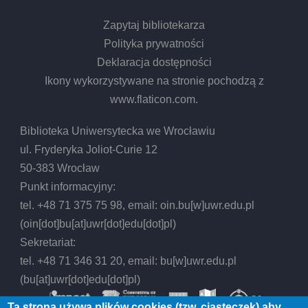
Zapytaj bibliotekarza
Polityka prywatności
Deklaracja dostępności
Ikony wykorzystywane na stronie pochodzą z
www.flaticon.com
.
Biblioteka Uniwersytecka we Wrocławiu
ul. Fryderyka Joliot-Curie 12
50-383 Wrocław
Punkt informacyjny:
tel. +48 71 375 75 98, email:
oin.bu
[w]
uwr.edu.pl
(oin[dot]bu[at]uwr[dot]edu[dot]pl)
Sekretariat:
tel. +48 71 346 31 20, email:
bu
[w]
uwr.edu.pl
(bu[at]uwr[dot]edu[dot]pl)
Ta strona używa plików cookies (tzw. ciasteczek) aby