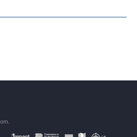
com
.