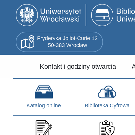
Przejdź
do
treści
Fryderyka Joliot-Curie 12
50-383 Wrocław
Menu
Kontakt i godziny otwarcia
A
główne
(PL)
Katalog online
Biblioteka Cyfrowa