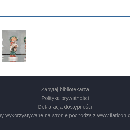
Zapytaj bibliotekarza
Polityka prywatności
Deklaracja dostępności
ny wykorzystywane na stronie pochodzą z
www.flaticon.