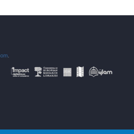
com
.