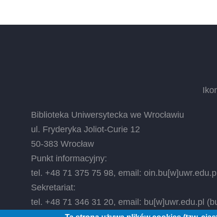
Iko
Biblioteka Uniwersytecka we Wrocławiu
ul. Fryderyka Joliot-Curie 12
50-383 Wrocław
Punkt informacyjny:
tel. +48 71 375 75 98, email:
oin.bu
[w]
uwr.edu.p
Sekretariat:
tel. +48 71 346 31 20, email:
bu
[w]
uwr.edu.pl
(bu