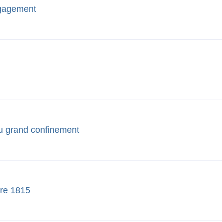
ngagement
au grand confinement
bre 1815