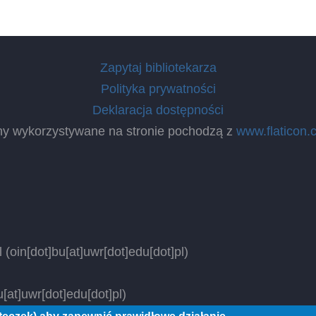
Zapytaj bibliotekarza
Polityka prywatności
Deklaracja dostępności
ny wykorzystywane na stronie pochodzą z
www.flaticon.
l
(oin[dot]bu[at]uwr[dot]edu[dot]pl)
[at]uwr[dot]edu[dot]pl)