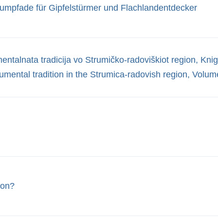
aumpfade für Gipfelstürmer und Flachlandentdecker
mentalnata tradicija vo Strumičko-radoviškiot region, Kni
umental tradition in the Strumica-radovish region, Volum
éon?