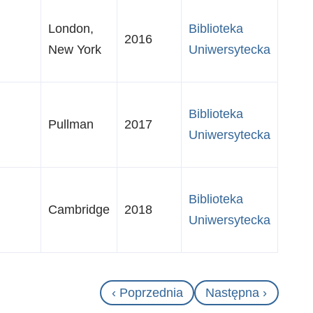
London,
Biblioteka
2016
New York
Uniwersytecka
Biblioteka
Pullman
2017
Uniwersytecka
Biblioteka
Cambridge
2018
Uniwersytecka
Poprzednia
‹ Poprzednia
Następna
Następna ›
strona
strona