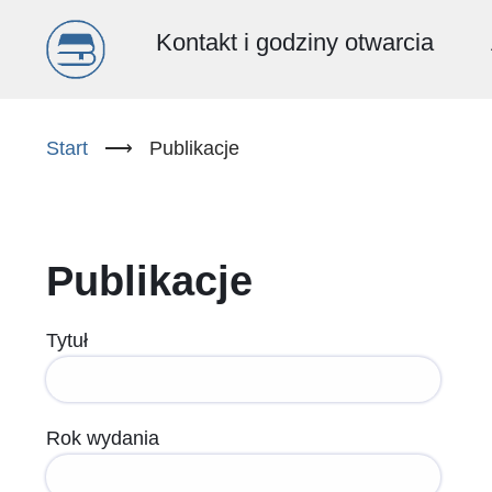
Menu
Kontakt i godziny otwarcia
główne
Przejdź
do
Start
⟶
Publikacje
(PL)
treści
Publikacje
Tytuł
Rok wydania