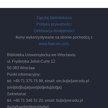
Zapytaj bibliotekarza
Polityka prywatności
Deklaracja dostępności
Ikony wykorzystywane na stronie pochodzą z
www.flaticon.com
.
Biblioteka Uniwersytecka we Wrocławiu
ul. Fryderyka Joliot-Curie 12
50-383 Wrocław
Punkt informacyjny:
tel. +48 71 375 75 98, email:
oin.bu
[w]
uwr.edu.pl
(oin[dot]bu[at]uwr[dot]edu[dot]pl)
Sekretariat:
tel. +48 71 346 31 20, email:
bu
[w]
uwr.edu.pl
(bu[at]uwr[dot]edu[dot]pl)