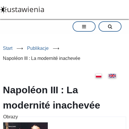
Przejdź
ustawienia
do
treści
Start
⟶
Publikacje
⟶
Napoléon III : La modernité inachevée
Napoléon III : La
modernité inachevée
Obrazy