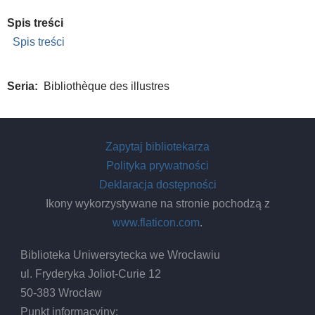
Spis treści
Spis treści
Seria
Bibliothèque des illustres
Zapytaj bibliotekarza
Polityka prywatności
Deklaracja dostępności
Ikony wykorzystywane na stronie pochodzą z
www.flaticon.com
.
Biblioteka Uniwersytecka we Wrocławiu
ul. Fryderyka Joliot-Curie 12
50-383 Wrocław
Punkt informacyjny: