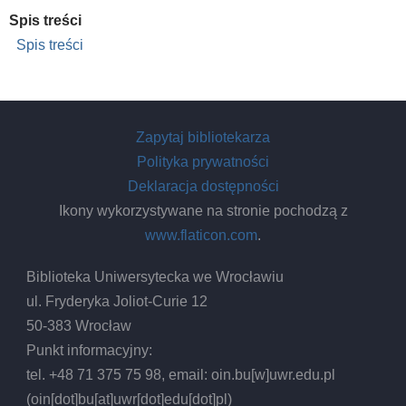
Spis treści
Spis treści
Zapytaj bibliotekarza
Polityka prywatności
Deklaracja dostępności
Ikony wykorzystywane na stronie pochodzą z
www.flaticon.com
.
Biblioteka Uniwersytecka we Wrocławiu
ul. Fryderyka Joliot-Curie 12
50-383 Wrocław
Punkt informacyjny:
tel. +48 71 375 75 98, email:
oin.bu
[w]
uwr.edu.pl
(oin[dot]bu[at]uwr[dot]edu[dot]pl)