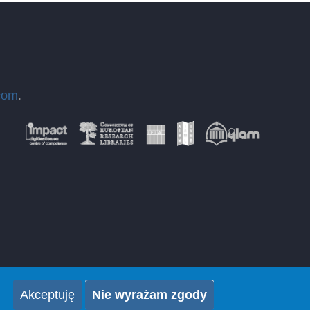
com
.
Akceptuję
Nie wyrażam zgody