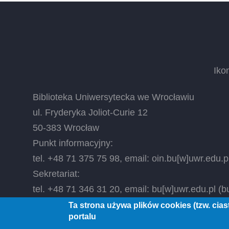
Iko
Biblioteka Uniwersytecka we Wrocławiu
ul. Fryderyka Joliot-Curie 12
50-383 Wrocław
Punkt informacyjny:
tel. +48 71 375 75 98, email:
oin.bu
[w]
uwr.edu.p
Sekretariat:
tel. +48 71 346 31 20, email:
bu
[w]
uwr.edu.pl
(bu
Ta strona używa plików cookies (tzw. cia
portalu
© 2026 Biblioteka Uniwersytecka we Wrocławiu, All