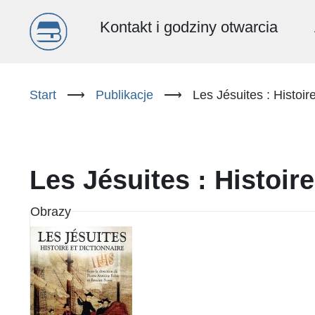
Menu
Kontakt i godziny otwarcia
główne
Przejdź
do
Start
⟶
Publikacje
⟶
Les Jésuites : Histoire
(PL)
treści
Les Jésuites : Histoire
Obrazy