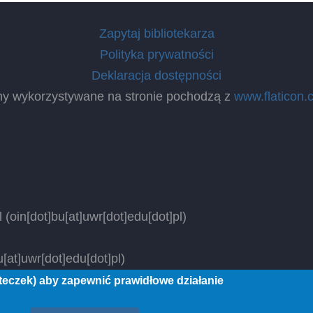
Zapytaj bibliotekarza
Polityka prywatności
Deklaracja dostępności
ny wykorzystywane na stronie pochodzą z
www.flaticon.
l
(oin[dot]bu[at]uwr[dot]edu[dot]pl)
[at]uwr[dot]edu[dot]pl)
steczek) aby zapewnić prawidłowe działanie
 rights reserved.