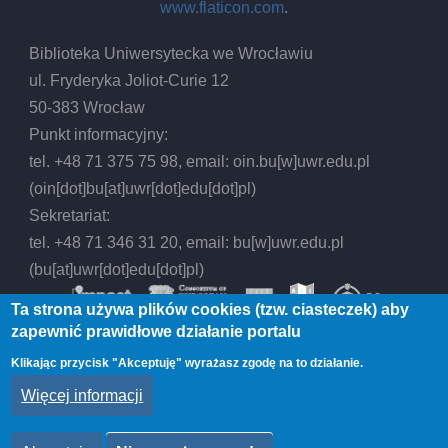
www.flaticon.com
.
Biblioteka Uniwersytecka we Wrocławiu
ul. Fryderyka Joliot-Curie 12
50-383 Wrocław
Punkt informacyjny:
tel. +48 71 375 75 98, email:
oin.bu
[w]
uwr.edu.pl
(oin[dot]bu[at]uwr[dot]edu[dot]pl)
Sekretariat:
tel. +48 71 346 31 20, email:
bu
[w]
uwr.edu.pl
(bu[at]uwr[dot]edu[dot]pl)
Ta strona używa plików cookies (tzw. ciasteczek) aby
zapewnić prawidłowe działanie portalu
Klikając przycisk "Akceptuję" wyrażasz zgodę na to działanie.
© 2026 Biblioteka Uniwersytecka we Wrocławiu,
Więcej informacji
All rights reserved.