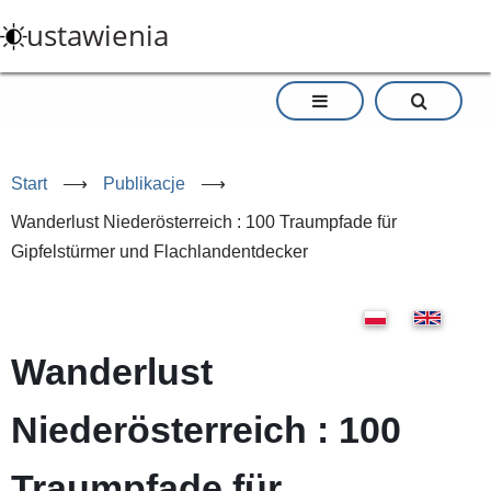
Przejdź
ustawienia
do
treści
Start
⟶
Publikacje
⟶
Wanderlust Niederösterreich : 100 Traumpfade für
Gipfelstürmer und Flachlandentdecker
Wanderlust
Niederösterreich : 100
Traumpfade für