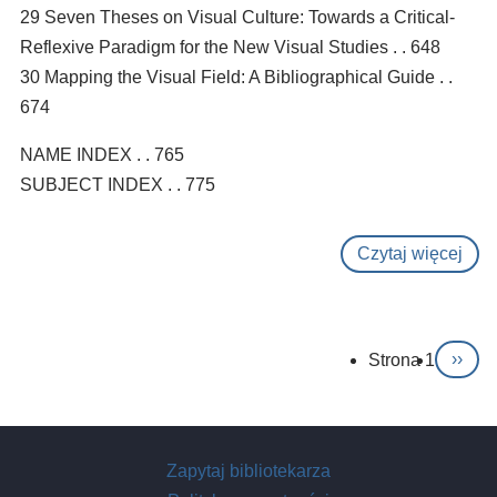
29 Seven Theses on Visual Culture: Towards a Critical-
Reflexive Paradigm for the New Visual Studies . . 648
30 Mapping the Visual Field: A Bibliographical Guide . .
674
NAME INDEX . . 765
SUBJECT INDEX . . 775
Czytaj więcej
o
The
han
of
Stronicowanie
Strona 1
Nast
››
visu
stron
cult
Zapytaj bibliotekarza