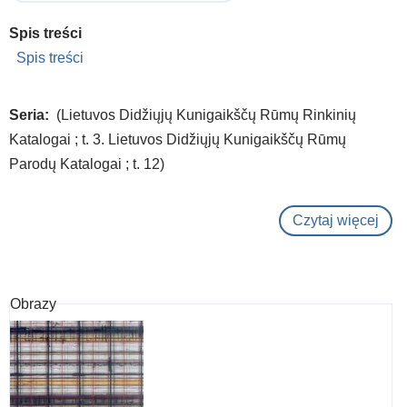
Spis treści
Spis treści
Seria
(Lietuvos Didžiųjų Kunigaikščų Rūmų Rinkinių
Katalogai ; t. 3. Lietuvos Didžiųjų Kunigaikščų Rūmų
Parodų Katalogai ; t. 12)
Czytaj więcej
o
Eks
:
200
Obrazy
201
m.
dov
ir