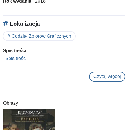
Rok wydania
2018
Lokalizacja
Oddział Zbiorów Graficznych
Spis treści
Spis treści
Czytaj więcej
o
Ex
libri
:
Obrazy
atku
Liet
-