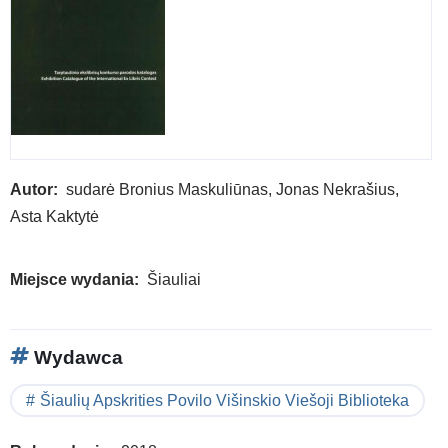
of
Art
Autor
sudarė Bronius Maskuliūnas, Jonas Nekrašius,
Asta Kaktytė
Miejsce wydania
Šiauliai
Wydawca
Šiaulių Apskrities Povilo Višinskio Viešoji Biblioteka