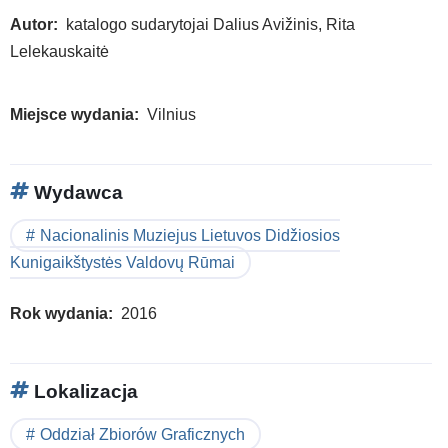
of
Autor
katalogo sudarytojai Dalius Avižinis, Rita
the
Lelekauskaitė
Inte
Ex
Miejsce wydania
Vilnius
Libr
Con
Wydawca
Nacionalinis Muziejus Lietuvos Didžiosios
Kunigaikštystės Valdovų Rūmai
Rok wydania
2016
Lokalizacja
Oddział Zbiorów Graficznych