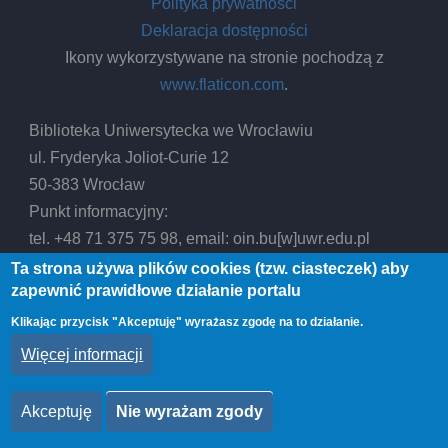
Polityka prywatności
Deklaracja dostępności
Ikony wykorzystywane na stronie pochodzą z
www.flaticon.com
.
Biblioteka Uniwersytecka we Wrocławiu
ul. Fryderyka Joliot-Curie 12
50-383 Wrocław
Punkt informacyjny:
tel. +48 71 375 75 98, email:
oin.bu
[w]
uwr.edu.pl
(oin[dot]bu[at]uwr[dot]edu[dot]pl)
Ta strona używa plików cookies (tzw. ciasteczek) aby
zapewnić prawidłowe działanie portalu
Sekretariat:
tel. +48 71 346 31 20, email:
bu
[w]
uwr.edu.pl
Klikając przycisk "Akceptuję" wyrażasz zgodę na to działanie.
(bu[at]uwr[dot]edu[dot]pl)
Więcej informacji
Akceptuję
Nie wyrażam zgody