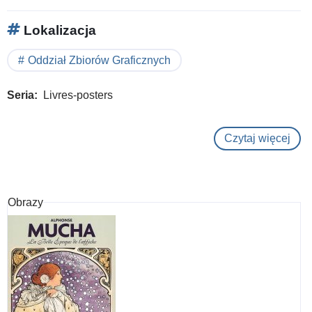
Lokalizacja
Oddział Zbiorów Graficznych
Seria
Livres-posters
Czytaj więcej
o
À
l'aff
:
Obrazy
Fil
cult