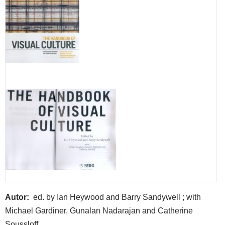
įsig
vert
:
par
kata
201
m.
sau
18
-
bala
23
d.,
Naci
muz
Autor
ed. by Ian Heywood and Barry Sandywell ; with
Liet
Michael Gardiner, Gunalan Nadarajan and Catherine
Didž
Soussloff