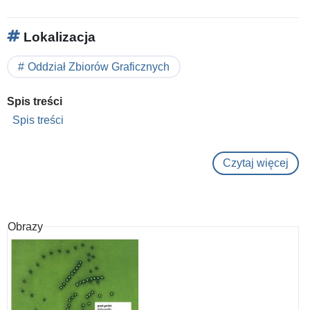
Lokalizacja
Oddział Zbiorów Graficznych
Spis treści
Spis treści
Czytaj więcej
o
Umb
Pho
Obrazy