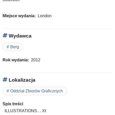
Kuni
val
Miejsce wydania
London
rūm
=
Exhi
Wydawca
:
Berg
trea
don
Rok wydania
2012
and
acqu
in
Lokalizacja
200
201
Oddział Zbiorów Graficznych
Spis treści
ILLUSTRATIONS . . XI