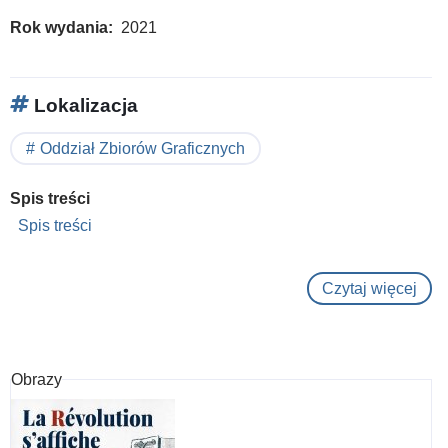
Rok wydania
2021
Lokalizacja
Oddział Zbiorów Graficznych
Spis treści
Spis treści
Czytaj więcej
o
Hen
Cart
Bre
Obrazy
:
Le