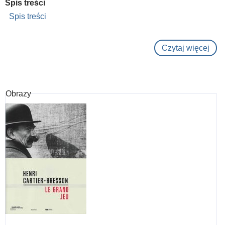
Spis treści
Spis treści
Czytaj więcej
o
Foto
Liet
graf
Obrazy
diza
195
198
:
tech
komu
pro
este