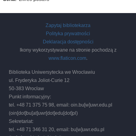
Zapytaj bibliotekarza
Polityka prywatności
Deklaracja dostępności
Ikony wykorzystywane na stronie pochodzą z
www.flaticon.com
.
Biblioteka Uniwersytecka we Wrocławiu
ul. Fryderyka Joliot-Curie 12
50-383 Wrocław
Punkt informacyjny:
tel. +48 71 375 75 98, email:
oin.bu
[w]
uwr.edu.pl
(oin[dot]bu[at]uwr[dot]edu[dot]pl)
Sekretariat:
tel. +48 71 346 31 20, email:
bu
[w]
uwr.edu.pl