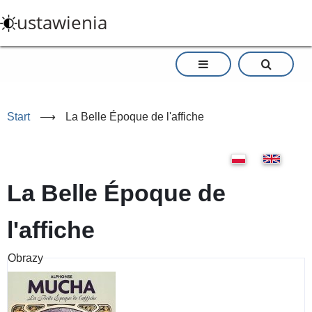
Przejdź
ustawienia
do
treści
Start
⟶
La Belle Époque de l'affiche
La Belle Époque de
l'affiche
Obrazy