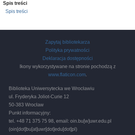
Spis treści
Spis treści
Zapytaj bibliotekarza
Polityka prywatności
Deklaracja dostępności
Ikony wykorzystywane na stronie pochodzą z
www.flaticon.com
.
Biblioteka Uniwersytecka we Wrocławiu
ul. Fryderyka Joliot-Curie 12
50-383 Wrocław
Punkt informacyjny:
tel. +48 71 375 75 98, email:
oin.bu
[w]
uwr.edu.pl
(oin[dot]bu[at]uwr[dot]edu[dot]pl)