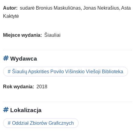
Autor
sudarė Bronius Maskuliūnas, Jonas Nekrašius, Asta
Kaktytė
Miejsce wydania
Šiauliai
Wydawca
Šiaulių Apskrities Povilo Višinskio Viešoji Biblioteka
Rok wydania
2018
Lokalizacja
Oddział Zbiorów Graficznych