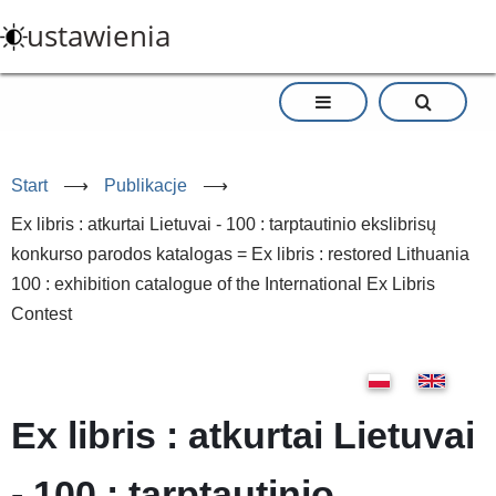
Przejdź
ustawienia
do
treści
Start
⟶
Publikacje
⟶
Ex libris : atkurtai Lietuvai - 100 : tarptautinio ekslibrisų
konkurso parodos katalogas = Ex libris : restored Lithuania
100 : exhibition catalogue of the International Ex Libris
Contest
Ex libris : atkurtai Lietuvai
- 100 : tarptautinio