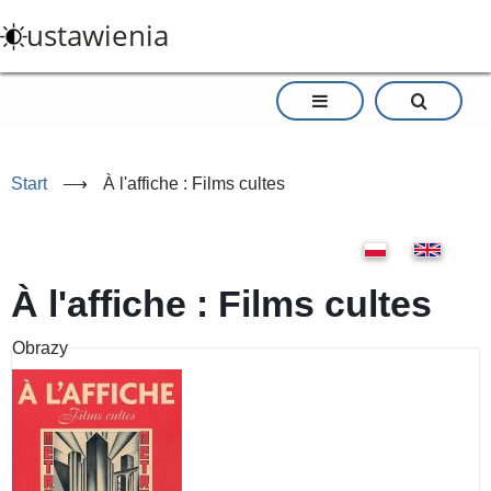
Przejdź
ustawienia
do
treści
Start
⟶
À l'affiche : Films cultes
À l'affiche : Films cultes
Obrazy