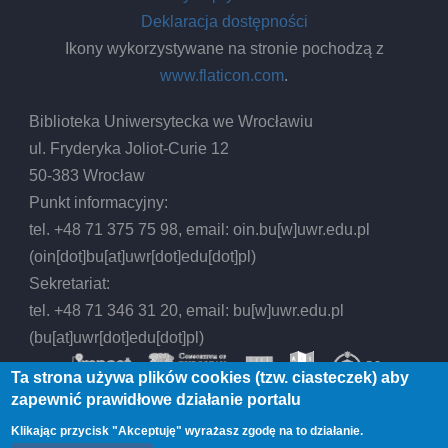
Deklaracja dostępności
Ikony wykorzystywane na stronie pochodzą z
www.flaticon.com
.
Biblioteka Uniwersytecka we Wrocławiu
ul. Fryderyka Joliot-Curie 12
50-383 Wrocław
Punkt informacyjny:
tel. +48 71 375 75 98, email:
oin.bu
[w]
uwr.edu.pl
(oin[dot]bu[at]uwr[dot]edu[dot]pl)
Sekretariat:
tel. +48 71 346 31 20, email:
bu
[w]
uwr.edu.pl
(bu[at]uwr[dot]edu[dot]pl)
Ta strona używa plików cookies (tzw. ciasteczek) aby
zapewnić prawidłowe działanie portalu
Klikając przycisk "Akceptuję" wyrażasz zgodę na to działanie.
© 2026 Biblioteka Uniwersytecka we Wrocławiu,