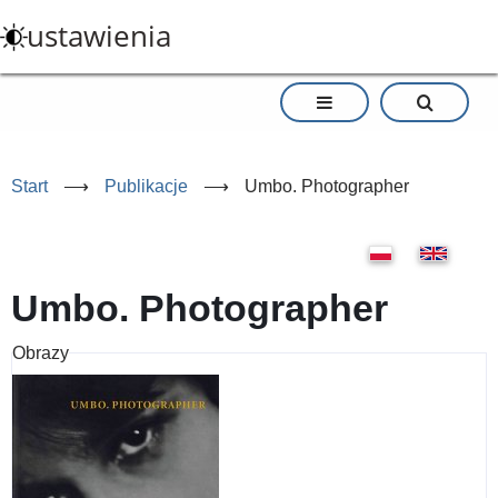
Przejdź
ustawienia
do
treści
Start
⟶
Publikacje
⟶
Umbo. Photographer
Umbo. Photographer
Obrazy