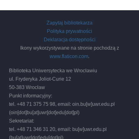
Zapytaj bibliotekarza
Polityka prywatności
Deklaracja dostępności
Ikony wykorzystywane na stronie pochodzą z
www.flaticon.com
.
Biblioteka Uniwersytecka we Wrocławiu
ul. Fryderyka Joliot-Curie 12
50-383 Wrocław
Punkt informacyjny:
tel. +48 71 375 75 98, email:
oin.bu
[w]
uwr.edu.pl
(oin[dot]bu[at]uwr[dot]edu[dot]pl)
Sekretariat:
tel. +48 71 346 31 20, email:
bu
[w]
uwr.edu.pl
(bu[at]uwr[dot]edu[dot]pl)