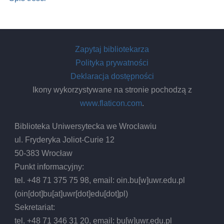
Zapytaj bibliotekarza
Polityka prywatności
Deklaracja dostępności
Ikony wykorzystywane na stronie pochodzą z
www.flaticon.com
.
Biblioteka Uniwersytecka we Wrocławiu
ul. Fryderyka Joliot-Curie 12
50-383 Wrocław
Punkt informacyjny:
tel. +48 71 375 75 98, email:
oin.bu
[w]
uwr.edu.pl
(oin[dot]bu[at]uwr[dot]edu[dot]pl)
Sekretariat:
tel. +48 71 346 31 20, email:
bu
[w]
uwr.edu.pl