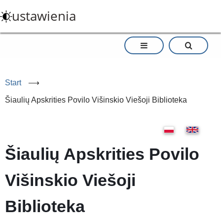
Przejdź
ustawienia
do
treści
Start
⟶
Šiaulių Apskrities Povilo Višinskio Viešoji Biblioteka
Šiaulių Apskrities Povilo
Višinskio Viešoji
Biblioteka