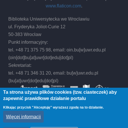
tarp
www.flaticon.com
.
eksl
kon
Biblioteka Uniwersytecka we Wrocławiu
par
ul. Fryderyka Joliot-Curie 12
kata
50-383 Wrocław
=
Punkt informacyjny:
Ex
tel. +48 71 375 75 98, email:
oin.bu
[w]
uwr.edu.pl
libri
(oin[dot]bu[at]uwr[dot]edu[dot]pl)
:
Sekretariat:
rest
tel. +48 71 346 31 20, email:
bu
[w]
uwr.edu.pl
Lith
(bu[at]uwr[dot]edu[dot]pl)
100
Ta strona używa plików cookies (tzw. ciasteczek) aby
:
zapewnić prawidłowe działanie portalu
exhi
Klikając przycisk "Akceptuję" wyrażasz zgodę na to działanie.
cata
© 2026 Biblioteka Uniwersytecka we Wrocławiu,
Więcej informacji
of
All rights reserved.
the