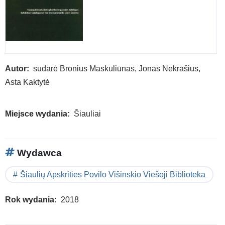
Autor
sudarė Bronius Maskuliūnas, Jonas Nekrašius,
Asta Kaktytė
Miejsce wydania
Šiauliai
Wydawca
Šiaulių Apskrities Povilo Višinskio Viešoji Biblioteka
Rok wydania
2018