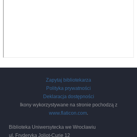
Zapytaj bibliotekarza
Polityka prywatności
Deklaracja dostępności
Ikony wykorzystywane na stronie pochodzą z
www.flaticon.com
.
Biblioteka Uniwersytecka we Wrocławiu
ul. Fryderyka Joliot-Curie 12