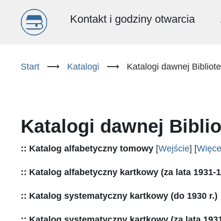
Menu
Kontakt i godziny otwarcia
główne
Przejdź
do
Start
⟶
Katalogi
⟶
Katalogi dawnej Bibliote
(PL)
treści
Katalogi dawnej Biblio
:: Katalog alfabetyczny tomowy
[
Wejście
] [
Więcej
:: Katalog alfabetyczny kartkowy (za lata 1931-
:: Katalog systematyczny kartkowy (do 1930 r.)
:: Katalog systematyczny kartkowy (za lata 193