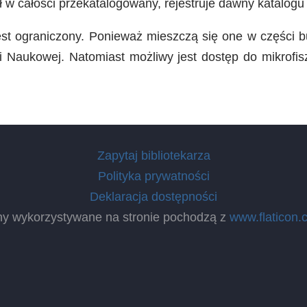
ł w całości przekatalogowany, rejestruje dawny katalogu
jest ograniczony. Ponieważ mieszczą się one w części
ji Naukowej. Natomiast możliwy jest dostęp do mikrofi
Zapytaj bibliotekarza
Polityka prywatności
Deklaracja dostępności
ny wykorzystywane na stronie pochodzą z
www.flaticon.