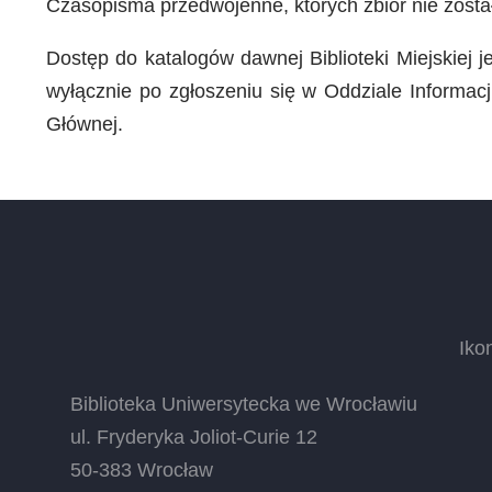
Czasopisma przedwojenne, których zbiór nie zosta
Dostęp do katalogów dawnej Biblioteki Miejskiej 
wyłącznie po zgłoszeniu się w Oddziale Informac
Głównej.
Iko
Biblioteka Uniwersytecka we Wrocławiu
ul. Fryderyka Joliot-Curie 12
50-383 Wrocław