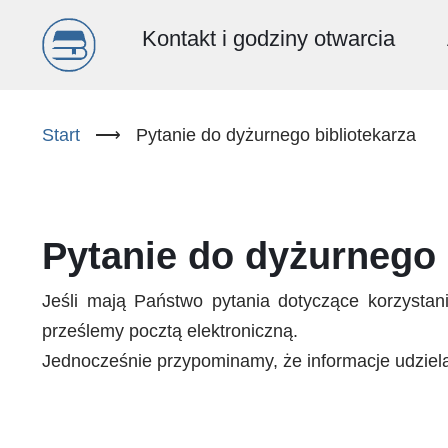
Menu
Kontakt i godziny otwarcia
główne
Przejdź
do
Start
⟶
Pytanie do dyżurnego bibliotekarza
(PL)
treści
Pytanie do dyżurnego 
Jeśli mają Państwo pytania dotyczące korzystania z Biblioteki Uniwersyteckiej we Wrocławiu prosimy o wypełnienie
prześlemy pocztą elektroniczną.
Jednocześnie przypominamy, że informacje udziela