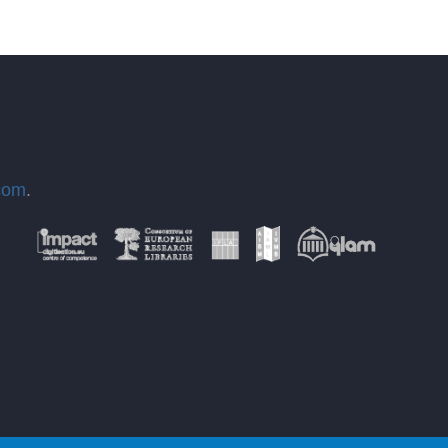
com
.