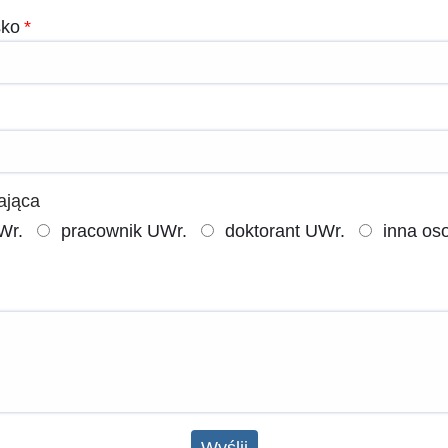
sko
ająca
Wr.
pracownik UWr.
doktorant UWr.
inna os