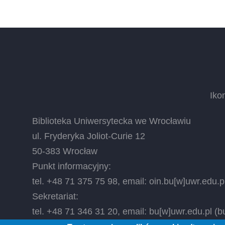
Iko
Biblioteka Uniwersytecka we Wrocławiu
ul. Fryderyka Joliot-Curie 12
50-383 Wrocław
Punkt informacyjny:
tel. +48 71 375 75 98, email:
oin.bu
[w]
uwr.edu.p
Sekretariat:
tel. +48 71 346 31 20, email:
bu
[w]
uwr.edu.pl
(bu