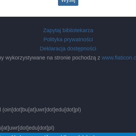
Zapytaj bibliotekarza
Polityka prywatności
Deklaracja dostępności
ny wykorzystywane na stronie pochodzą z
www.flaticon.
l
(oin[dot]bu[at]uwr[dot]edu[dot]pl)
[at]uwr[dot]edu[dot]pl)