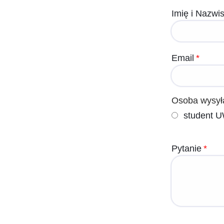
Dane
Imię i Nazwi
osobowe
/
Email
instytucji:
Osoba wysył
student U
Pytanie