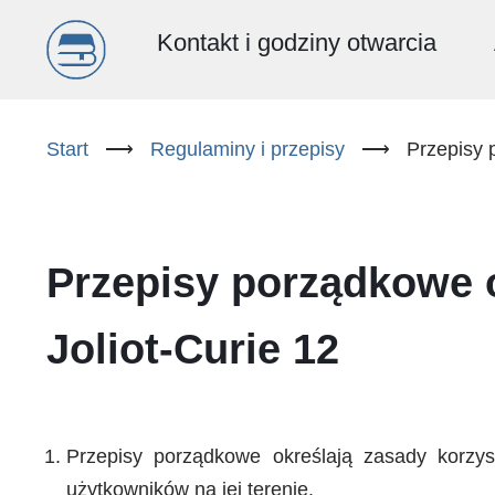
Menu
Kontakt i godziny otwarcia
główne
Przejdź
do
Start
⟶
Regulaminy i przepisy
⟶
Przepisy 
(PL)
treści
Przepisy porządkowe 
Joliot-Curie 12
Przepisy porządkowe określają zasady korzys
użytkowników na jej terenie.