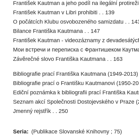
František Kautman a jeho podíl na ilegální protirež
František Kautman v Libri prohibiti . . 139
O počátcích Klubu osvobozeného samizdatu . . 14
Bilance Františka Kautmana . . 147
František Kautman - videozáznamy z devadesátých l
Мои встречи и переписка с Франтишеком Каутма
Závěrečné slovo Františka Kautmana . . 163
Bibliografie prací Františka Kautmana (1949-2013) 
Bibliografie prací o Františku Kautmanovi (1950-20
Ediční poznámka k bibliografii prací Františka Kau
Seznam akcí Společnosti Dostojevského v Praze (2
Jmenný rejstřík . . 250
Seria
(Publikace Slovanské Knihovny ; 75)