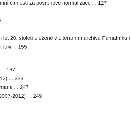
imní činnosti za posrpnové normalizace . . 127
3
et 20. století uložené v Literárním archivu Památníku n
ном . . 155
. . 167
13) . . 223
tmana . . 247
007-2012) . . 249