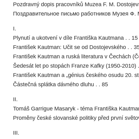
Pozdravný dopis pracovníků Muzea F. M. Dostojevs
Поздравительное письмо работников Музея Ф. М
I.
Plynutí a ukotvení v díle Františka Kautmana . . 15
František Kautman: Učit se od Dostojevského . . 3
František Kautman a ruská literatura v Čechách (Če
Šedesát let po stopách Franze Kafky (1950-2010) .
František Kautman a „génius českého osudu 20. sto
Částečná splátka dávného dluhu . . 85
II.
Tomáš Garrigue Masaryk - téma Františka Kautmana
Proměny české slovanské politiky před první světov
III.