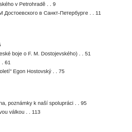
kého v Petrohradě . . 9
 Достоевского в Санкт-Петербурге . . 11
5
ské boje o F. M. Dostojevského) . . 51
 . 61
letí" Egon Hostovský . . 75
, poznámky k naší spolupráci . . 95
ou válkou . . 113