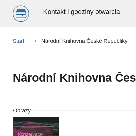
Menu
Kontakt i godziny otwarcia
główne
Przejdź
do
Start
⟶
Národní Knihovna České Republiky
(PL)
treści
Národní Knihovna Čes
Obrazy