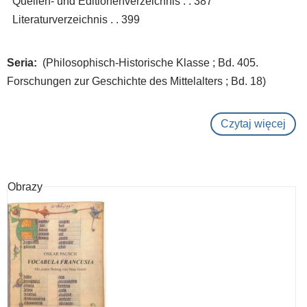
Quellen- und Editionenverzeichnis . . 387
Literaturverzeichnis . . 399
Seria
(Philosophisch-Historische Klasse ; Bd. 405.
Forschungen zur Geschichte des Mittelalters ; Bd. 18)
Czytaj więcej
o
Zwi
Nied
und
Obrazy
Wied
:
Hag
und
Hist
im