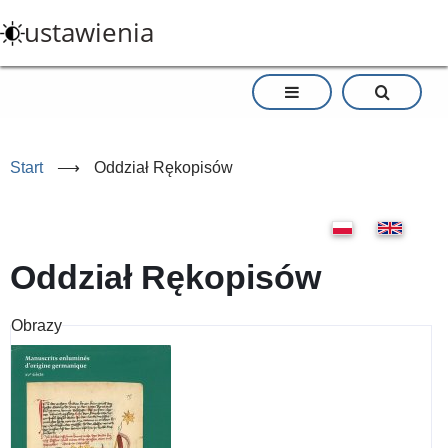
Przejdź
ustawienia
do
treści
Start
⟶
Oddział Rękopisów
Oddział Rękopisów
Obrazy