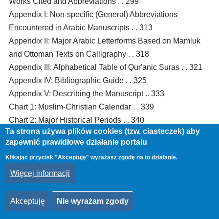
Works Cited and Abbreviations . . 299
Appendix I: Non-specific (General) Abbreviations
Encountered in Arabic Manuscripts . . 313
Appendix II: Major Arabic Letterforms Based on Mamluk
and Ottoman Texts on Calligraphy . . 318
Appendix III: Alphabetical Table of Qur'anic Suras . . 321
Appendix IV: Bibliographic Guide . . 325
Appendix V: Describing the Manuscript .. 333
Chart 1: Muslim-Christian Calendar . . 339
Chart 2: Major Historical Periods . . 340
Ta strona używa plików cookies (tzw. ciasteczek) aby
Chart 3: Major Muslim Dynasties . . 341
zapewnić prawidłowe działanie portalu
Klikając przycisk "Akceptuję" wyrażasz zgodę na to działanie.
Czytaj więcej
o
Więcej informacji
Arab
man
Akceptuję
Nie wyrażam zgody
:
Obrazy
a