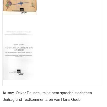
Spa
von
Kom
und
Edit
Autor
Oskar Pausch ; mit einem sprachhistorischen
Beitrag und Textkommentaren von Hans Goebl