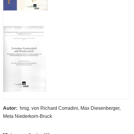
Rok
kres
kulú
201
=
Sou
of
the
Byz
trad
in
Slov
:
an
Autor
hrsg. von Richard Corradini, Max Diesenberger,
exhi
Meta Niederkorn-Bruck
org
with