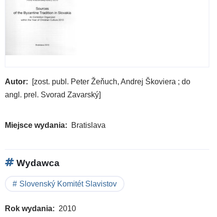
Autor
[zost. publ. Peter Žeňuch, Andrej Škoviera ; do
angl. prel. Svorad Zavarský]
Miejsce wydania
Bratislava
Wydawca
Slovenský Komitét Slavistov
Rok wydania
2010