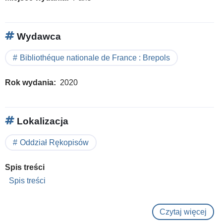
Wydawca
Bibliothéque nationale de France : Brepols
Rok wydania
2020
Lokalizacja
Oddział Rękopisów
Spis treści
Spis treści
Czytaj więcej
o