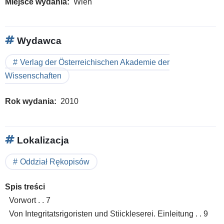
Miejsce wydania
Wien
the
Yea
of
Wydawca
Chri
Cult
Verlag der Österreichischen Akademie der
201
Wissenschaften
Rok wydania
2010
Lokalizacja
Oddział Rękopisów
Spis treści
Vorwort . . 7
Von Integritatsrigoristen und Stiickleserei. Einleitung . . 9