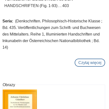
HANDSCHRIFTEN (Fig. 1-93) . . 403
Seria
(Denkschriften. Philosophisch-Historische Klasse ;
Bd. 435. Veröffentlichungen zum Schrift- und Buchwesen
des Mittelalters. Reihe 1, Illuminierten Handschriften und
Inkunabeln der Österreichischen Nationalbibliothek ; Bd.
14)
Czytaj więcej
o
Mitt
Sch
V
Obrazy
(ca.
141
145
: