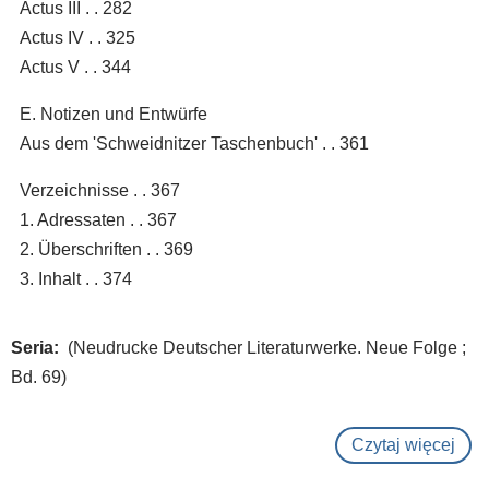
Actus III . . 282
Actus IV . . 325
Actus V . . 344
E. Notizen und Entwürfe
Aus dem 'Schweidnitzer Taschenbuch' . . 361
Verzeichnisse . . 367
1. Adressaten . . 367
2. Überschriften . . 369
3. Inhalt . . 374
Seria
(Neudrucke Deutscher Literaturwerke. Neue Folge ;
Bd. 69)
Czytaj więcej
o
Text