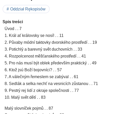
Oddział Rękopisów
Spis treści
Úvod . . 7
1. Král ať královsky se nosí! . . 11
2. Půvaby módní taktovky dvorského prostředí . . 19
3. Potichlý a barevný svět duchovních . . 33
4. Rozpolcenost měšťanského prostředí . . 41
5. Pro nás musí být oblek především praktický . . 49
6. Ktož jsú Boží bojovníci? . . 57
7. A válečným řemeslem se zabýval . . 61
8. Sedlák a selka nechť na vesnicích zůstanou . . 71
9. Pestrý rej lidí z okraje společnosti . . 77
10. Malý svět dětí . . 83
Malý slovníček pojmů . . 87