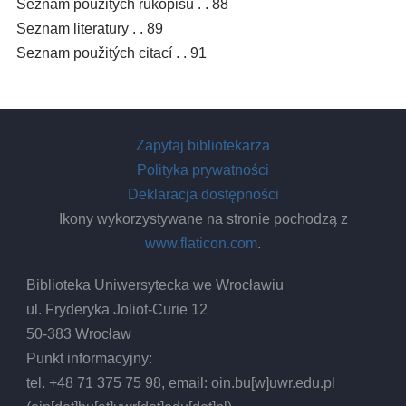
Seznam použitých rukopisů . . 88
Seznam literatury . . 89
Seznam použitých citací . . 91
Zapytaj bibliotekarza
Polityka prywatności
Deklaracja dostępności
Ikony wykorzystywane na stronie pochodzą z
www.flaticon.com
.
Biblioteka Uniwersytecka we Wrocławiu
ul. Fryderyka Joliot-Curie 12
50-383 Wrocław
Punkt informacyjny:
tel. +48 71 375 75 98, email:
oin.bu
[w]
uwr.edu.pl