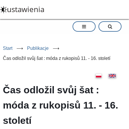
Przejdź
ustawienia
do
treści
Start
⟶
Publikacje
⟶
Čas odložil svůj šat : móda z rukopisů 11. - 16. století
Čas odložil svůj šat :
móda z rukopisů 11. - 16.
století