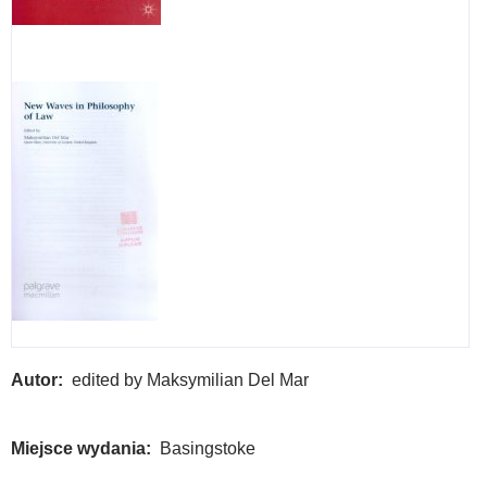
:
A
Com
Autor
edited by Maksymilian Del Mar
Miejsce wydania
Basingstoke