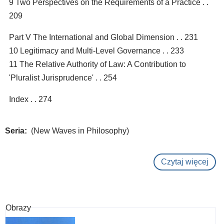
9 Two Perspectives on the Requirements of a Practice . .
209
Part V The International and Global Dimension . . 231
10 Legitimacy and Multi-Level Governance . . 233
11 The Relative Authority of Law: A Contribution to
'Pluralist Jurisprudence' . . 254
Index . . 274
Seria
(New Waves in Philosophy)
Czytaj więcej
o
Ne
wav
in
Obrazy
phi