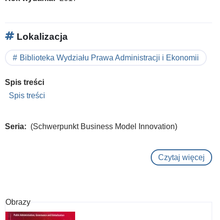
Lokalizacja
Biblioteka Wydziału Prawa Administracji i Ekonomii
Spis treści
Spis treści
Seria
(Schwerpunkt Business Model Innovation)
Czytaj więcej
o
Digi
Tran
von
Obrazy
Ges