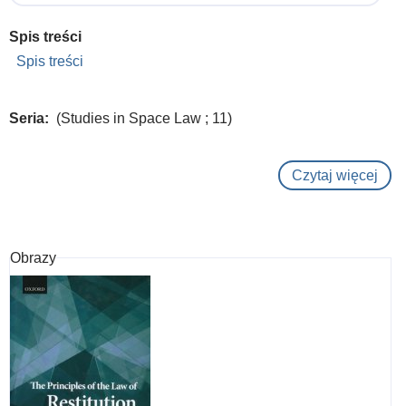
Spis treści
Spis treści
Seria
(Studies in Space Law ; 11)
Czytaj więcej
o
Sma
Sate
:
Obrazy
Reg
Cha
and
Cha