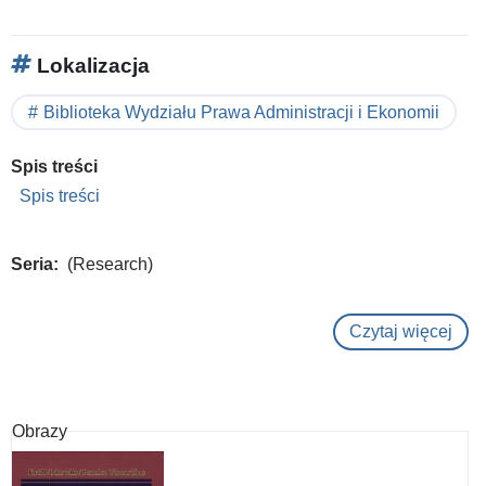
Lokalizacja
Biblioteka Wydziału Prawa Administracji i Ekonomii
Spis treści
Spis treści
Seria
(Research)
Czytaj więcej
o
Rüs
und
Rüst
Obrazy
in
Asi