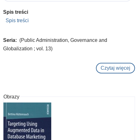
Spis treści
Spis treści
Seria
(Public Administration, Governance and
Globalization ; vol. 13)
Czytaj więcej
o
Eco
plan
and
Obrazy
indu
poli
in
the
glob