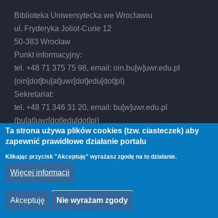
Biblioteka Uniwersytecka we Wrocławiu
ul. Fryderyka Joliot-Curie 12
50-383 Wrocław
Punkt informacyjny:
tel. +48 71 375 75 98, email:
oin.bu
[w]
uwr.edu.pl
(oin[dot]bu[at]uwr[dot]edu[dot]pl)
Sekretariat:
tel. +48 71 346 31 20, email:
bu
[w]
uwr.edu.pl
(bu[at]uwr[dot]edu[dot]pl)
Ta strona używa plików cookies (tzw. ciasteczek) aby
zapewnić prawidłowe działanie portalu
Klikając przycisk "Akceptuję" wyrażasz zgodę na to działanie.
Więcej informacji
© 2026 Biblioteka Uniwersytecka we Wrocławiu,
All rights reserved.
Akceptuję
Nie wyrażam zgody