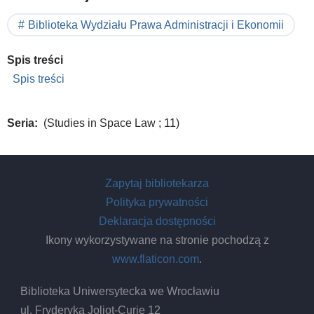
Biblioteka Wydziału Prawa Administracji i Ekonomii
Spis treści
Spis treści
Seria
(Studies in Space Law ; 11)
Zapytaj bibliotekarza
Polityka prywatności
Deklaracja dostępności
Ikony wykorzystywane na stronie pochodzą z
www.flaticon.com
.
Biblioteka Uniwersytecka we Wrocławiu
ul. Fryderyka Joliot-Curie 12