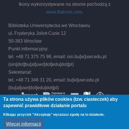
Ikony wykorzystywane na stronie pochodzą z
www.flaticon.com
.
Biblioteka Uniwersytecka we Wrocławiu
ul. Fryderyka Joliot-Curie 12
50-383 Wrocław
Punkt informacyjny:
tel. +48 71 375 75 98, email:
oin.bu
[w]
uwr.edu.pl
(oin[dot]bu[at]uwr[dot]edu[dot]pl)
Sekretariat:
tel. +48 71 346 31 20, email:
bu
[w]
uwr.edu.pl
(bu[at]uwr[dot]edu[dot]pl)
Ta strona używa plików cookies (tzw. ciasteczek) aby
zapewnić prawidłowe działanie portalu
Klikając przycisk "Akceptuję" wyrażasz zgodę na to działanie.
© 2026 Biblioteka Uniwersytecka we Wrocławiu,
Więcej informacji
All rights reserved.