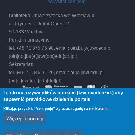
www.flaticon.com
.
Biblioteka Uniwersytecka we Wrocławiu
ul. Fryderyka Joliot-Curie 12
50-383 Wrocław
Punkt informacyjny:
tel. +48 71 375 75 98, email:
oin.bu
[w]
uwr.edu.pl
(oin[dot]bu[at]uwr[dot]edu[dot]pl)
Sekretariat:
tel. +48 71 346 31 20, email:
bu
[w]
uwr.edu.pl
(bu[at]uwr[dot]edu[dot]pl)
Ta strona używa plików cookies (tzw. ciasteczek) aby
zapewnić prawidłowe działanie portalu
Klikając przycisk "Akceptuję" wyrażasz zgodę na to działanie.
© 2026 Biblioteka Uniwersytecka we Wrocławiu,
Więcej informacji
All rights reserved.