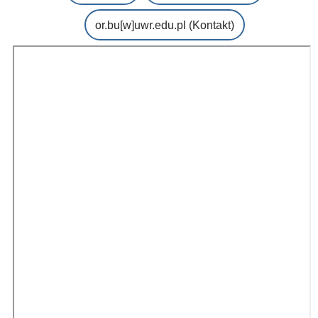
or.bu
[w]
uwr.edu.pl
(Kontakt)