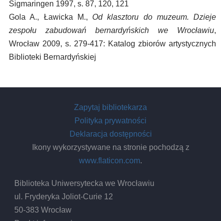
Sigmaringen 1997, s. 87, 120, 121
Gola A., Ławicka M.,
Od klasztoru do muzeum. Dzieje
zespołu zabudowań bernardyńskich we Wrocławiu
,
Wrocław 2009, s. 279-417: Katalog zbiorów artystycznych
Biblioteki Bernardyńskiej
Zapytaj bibliotekarza
Polityka prywatności
Deklaracja dostępności
Ikony wykorzystywane na stronie pochodzą z
www.flaticon.com
.
Biblioteka Uniwersytecka we Wrocławiu
ul. Fryderyka Joliot-Curie 12
50-383 Wrocław