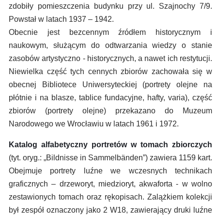
zdobiły pomieszczenia budynku przy ul. Szajnochy 7/9.
Powstał w latach 1937 – 1942.
Obecnie jest bezcennym źródłem historycznym i
naukowym, służącym do odtwarzania wiedzy o stanie
zasobów artystyczno - historycznych, a nawet ich restytucji.
Niewielka część tych cennych zbiorów zachowała się w
obecnej Bibliotece Uniwersyteckiej (portrety olejne na
płótnie i na blasze, tablice fundacyjne, hafty, varia), część
zbiorów (portrety olejne) przekazano do Muzeum
Narodowego we Wrocławiu w latach 1961 i 1972.
Katalog alfabetyczny portretów w tomach zbiorczych
(tyt. oryg.: „Bildnisse in Sammelbänden”) zawiera 1159 kart.
Obejmuje portrety luźne we wczesnych technikach
graficznych – drzeworyt, miedzioryt, akwaforta - w wolno
zestawionych tomach oraz rękopisach. Zalążkiem kolekcji
był zespół oznaczony jako 2 W18, zawierający druki luźne