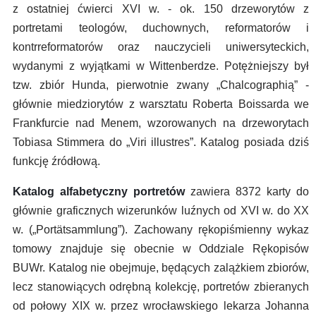
z ostatniej ćwierci XVI w. - ok. 150 drzeworytów z
portretami teologów, duchownych, reformatorów i
kontrreformatorów oraz nauczycieli uniwersyteckich,
wydanymi z wyjątkami w Wittenberdze. Potężniejszy był
tzw. zbiór Hunda, pierwotnie zwany „Chalcographią” -
głównie miedziorytów z warsztatu Roberta Boissarda we
Frankfurcie nad Menem, wzorowanych na drzeworytach
Tobiasa Stimmera do „Viri illustres”. Katalog posiada dziś
funkcję źródłową.
Katalog alfabetyczny portretów
zawiera 8372 karty do
głównie graficznych wizerunków luźnych od XVI w. do XX
w. („Portätsammlung”). Zachowany rękopiśmienny wykaz
tomowy znajduje się obecnie w Oddziale Rękopisów
BUWr. Katalog nie obejmuje, będących zalążkiem zbiorów,
lecz stanowiących odrębną kolekcję, portretów zbieranych
od połowy XIX w. przez wrocławskiego lekarza Johanna