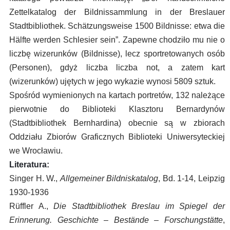
Zettelkatalog der Bildnissammlung in der Breslauer
Stadtbibliothek. Schätzungsweise 1500 Bildnisse: etwa die
Hälfte werden Schlesier sein”. Zapewne chodziło mu nie o
liczbę wizerunków (Bildnisse), lecz sportretowanych osób
(Personen), gdyż liczba liczba not, a zatem kart
(wizerunków) ujętych w jego wykazie wynosi 5809 sztuk.
Spośród wymienionych na kartach portretów, 132 należące
pierwotnie do Biblioteki Klasztoru Bernardynów
(Stadtbibliothek Bernhardina) obecnie są w zbiorach
Oddziału Zbiorów Graficznych Biblioteki Uniwersyteckiej
we Wrocławiu.
Literatura:
Singer H. W.,
Allgemeiner Bildniskatalog
, Bd. 1-14, Leipzig
1930-1936
Rüffler A.,
Die Stadtbibliothek Breslau im Spiegel der
Erinnerung. Geschichte – Bestände – Forschungstätte
,