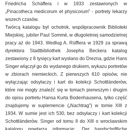
Friedricha Schäffera i w 1933 zestawionych w
„Pinacotheca medicorum et physicorum” - portrety lekarzy
wszech czasów.
Twórcą katalogu był ochotnik, współpracownik Biblioteki
Miejskiej, jubiler Paul Sommé, w długoletniej samodzielnej
pracy aż do 1943. Według A. Rüfflera w 1929 za sprawą
dyrektora Stadtbibliothek Josepha Beckera katalog
zestawiony z 8 tysięcy kart wysłano do Drezna, gdzie Hans
Singer włączył go do wydanego drukiem, wykazu portretów
w zbiorach niemieckich. Z pierwszych 610 opisów, nie
wyłączając odsyłaczy i kart do kolekcji Schottländerów,
które nie mogły znaleźć się w tomach pierwszym i drugim
do opisu portretu Hansa Kurta Bodenhausena, tylko część
znajdujemy w suplemencie („Nachtrag”) w tomie XIII z
1934. W sumie jest ich 530, bez odsyłaczy i kart kolekcji
Schottländerów. Singer od tomu II do XIII o wrocławskim
katalogu powtarza informację: „Der handschriftliche