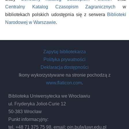
Centralny Katalog Czasopism Zagranicznych
w
bibliotekach polskich udostępnia się z serwera
Biblioteki
Narodowej w Warszawie
.
Zapytaj bibliotekarza
Polityka prywatności
Deklaracja dostępności
Ikony wykorzystywane na stronie pochodzą z
www.flaticon.com
.
Biblioteka Uniwersytecka we Wrocławiu
ul. Fryderyka Joliot-Curie 12
50-383 Wrocław
Punkt informacyjny:
tel. +48 71 375 75 98, email:
oin.bu
[w]
uwr.edu.pl