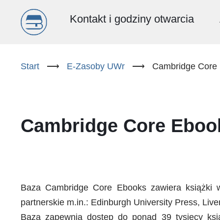
Menu
Kontakt i godziny otwarcia
główne
Przejdź
do
Start
⟶
E-Zasoby UWr
⟶
Cambridge Core
(PL)
treści
Cambridge Core Eboo
Baza Cambridge Core Ebooks zawiera książki 
partnerskie m.in.: Edinburgh University Press, Liv
Baza zapewnia dostęp do ponad 39 tysięcy książ