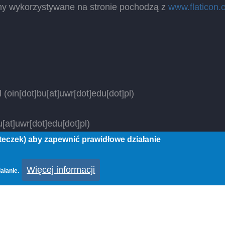
ny wykorzystywane na stronie pochodzą z
www.flaticon.
l
(oin[dot]bu[at]uwr[dot]edu[dot]pl)
[at]uwr[dot]edu[dot]pl)
steczek) aby zapewnić prawidłowe działanie
 rights reserved.
Więcej informacji
ałanie.