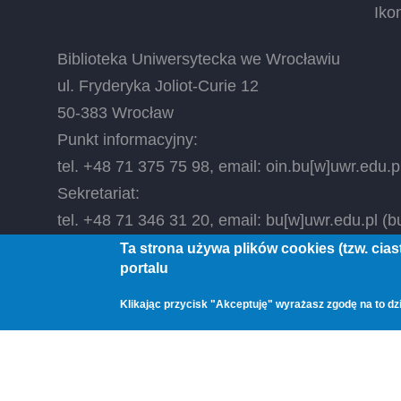
Iko
Biblioteka Uniwersytecka we Wrocławiu
ul. Fryderyka Joliot-Curie 12
50-383 Wrocław
Punkt informacyjny:
tel. +48 71 375 75 98, email:
oin.bu
[w]
uwr.edu.p
Sekretariat:
tel. +48 71 346 31 20, email:
bu
[w]
uwr.edu.pl
(bu
Ta strona używa plików cookies (tzw. cia
portalu
© 2026 Biblioteka Uniwersytecka we Wrocławiu, All
Klikając przycisk "Akceptuję" wyrażasz zgodę na to dzi