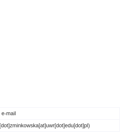
 e-mail
[dot]zminkowska[at]uwr[dot]edu[dot]pl)