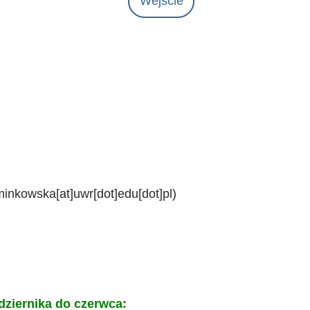
Wejście
minkowska[at]uwr[dot]edu[dot]pl)
ździernika do czerwca: