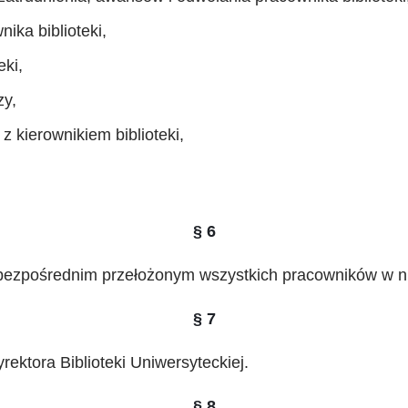
ika biblioteki,
eki,
zy,
z kierownikiem biblioteki,
§ 6
est bezpośrednim przełożonym wszystkich pracowników w n
§ 7
rektora Biblioteki Uniwersyteckiej.
§ 8