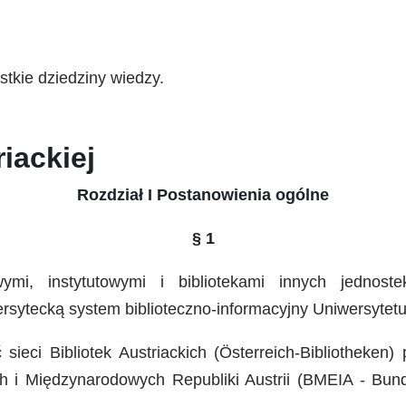
stkie dziedziny wiedzy.
iackiej
Rozdział I Postanowienia ogólne
§ 1
wymi, instytutowymi i bibliotekami innych jednost
ersytecką system biblioteczno-informacyjny Uniwersytet
sieci Bibliotek Austriackich (Österreich-Bibliotheken)
 i Międzynarodowych Republiki Austrii (BMEIA - Bunde