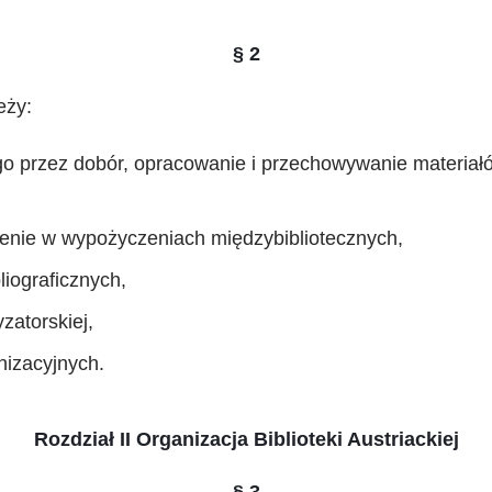
§ 2
eży:
 przez dobór, opracowanie i przechowywanie materiałów
zenie w wypożyczeniach międzybibliotecznych,
liograficznych,
zatorskiej,
nizacyjnych.
Rozdział II Organizacja Biblioteki Austriackiej
§ 3