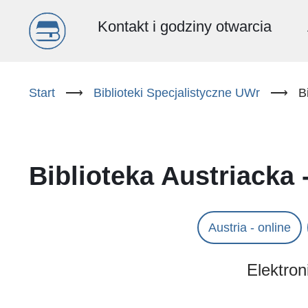
Menu
Kontakt i godziny otwarcia
główne
Przejdź
do
Start
⟶
Biblioteki Specjalistyczne UWr
⟶
B
(PL)
treści
Biblioteka Austriacka 
Austria - online
Elektron