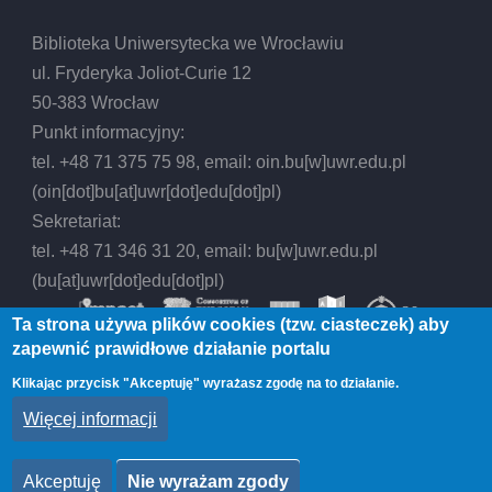
bibliotecznej
Biblioteka Uniwersytecka we Wrocławiu
ul. Fryderyka Joliot-Curie 12
BUWr
50-383 Wrocław
Punkt informacyjny:
tel. +48 71 375 75 98, email:
oin.bu
[w]
uwr.edu.pl
(oin[dot]bu[at]uwr[dot]edu[dot]pl)
Sekretariat:
tel. +48 71 346 31 20, email:
bu
[w]
uwr.edu.pl
(bu[at]uwr[dot]edu[dot]pl)
Ta strona używa plików cookies (tzw. ciasteczek) aby
zapewnić prawidłowe działanie portalu
Klikając przycisk "Akceptuję" wyrażasz zgodę na to działanie.
© 2026 Biblioteka Uniwersytecka we Wrocławiu,
Więcej informacji
All rights reserved.
Akceptuję
Nie wyrażam zgody