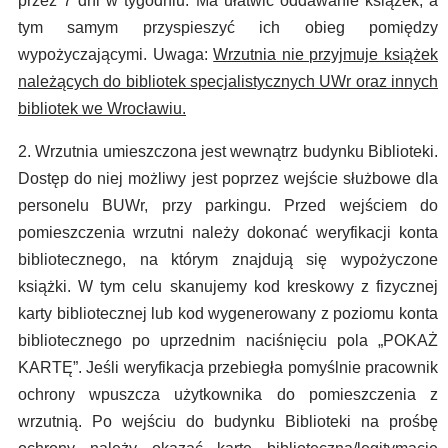
przez 7 dni w tygodniu. Ma ułatwić oddawanie książek, a
tym samym przyspieszyć ich obieg pomiędzy
wypożyczającymi. Uwaga:
Wrzutnia nie przyjmuje książek
należących do bibliotek specjalistycznych UWr oraz innych
bibliotek we Wrocławiu.
2. Wrzutnia umieszczona jest wewnątrz budynku Biblioteki.
Dostęp do niej możliwy jest poprzez wejście służbowe dla
personelu BUWr, przy parkingu. Przed wejściem do
pomieszczenia wrzutni należy dokonać weryfikacji konta
bibliotecznego, na którym znajdują się wypożyczone
książki. W tym celu skanujemy kod kreskowy z fizycznej
karty bibliotecznej lub kod wygenerowany z poziomu konta
bibliotecznego po uprzednim naciśnięciu pola „POKAŻ
KARTĘ”. Jeśli weryfikacja przebiegła pomyślnie pracownik
ochrony wpuszcza użytkownika do pomieszczenia z
wrzutnią. Po wejściu do budynku Biblioteki na prośbę