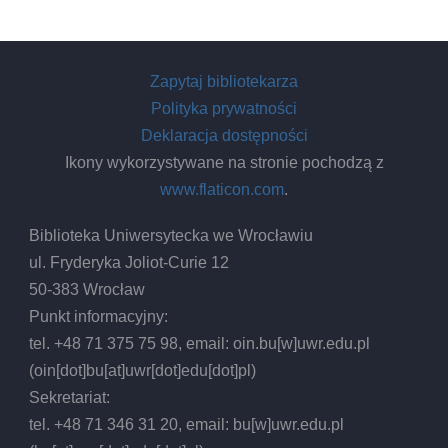
Zapytaj bibliotekarza
Polityka prywatności
Deklaracja dostępności
Ikony wykorzystywane na stronie pochodzą z
www.flaticon.com
.
Biblioteka Uniwersytecka we Wrocławiu
ul. Fryderyka Joliot-Curie 12
50-383 Wrocław
Punkt informacyjny:
tel. +48 71 375 75 98, email:
oin.bu
[w]
uwr.edu.pl
(oin[dot]bu[at]uwr[dot]edu[dot]pl)
Sekretariat:
tel. +48 71 346 31 20, email:
bu
[w]
uwr.edu.pl