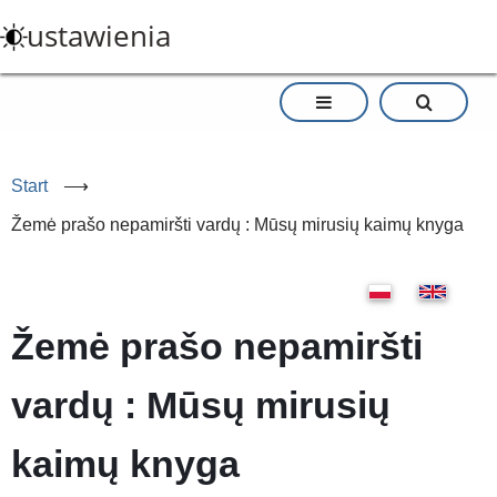
Przejdź
ustawienia
do
treści
Start
⟶
Žemė prašo nepamiršti vardų : Mūsų mirusių kaimų knyga
Žemė prašo nepamiršti
vardų : Mūsų mirusių
kaimų knyga