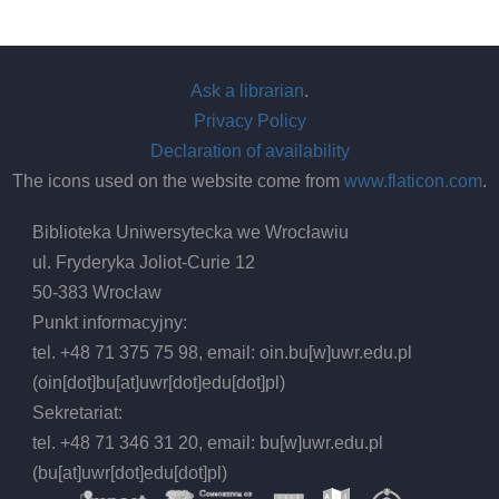
Ask a librarian
.
Privacy Policy
Declaration of availability
The icons used on the website come from
www.flaticon.com
.
Biblioteka Uniwersytecka we Wrocławiu
ul. Fryderyka Joliot-Curie 12
50-383 Wrocław
Punkt informacyjny:
tel. +48 71 375 75 98, email:
oin.bu
[w]
uwr.edu.pl
(oin[dot]bu[at]uwr[dot]edu[dot]pl)
Sekretariat:
tel. +48 71 346 31 20, email:
bu
[w]
uwr.edu.pl
(bu[at]uwr[dot]edu[dot]pl)