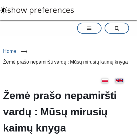
Skip
show preferences
to
main
content
Home
⟶
Žemė prašo nepamiršti vardų : Mūsų mirusių kaimų knyga
Žemė prašo nepamiršti
vardų : Mūsų mirusių
kaimų knyga